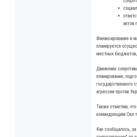
сопрот
социал
ответс
актов 
Финансирование и м
планируется осущес
местных бюджетов, 
Движение сопротивл
планирование, подг
государственного с
агрессии против Укр
Также отметим, что
командующим Сил т
Как сообщалось, за
сопротивления" во 