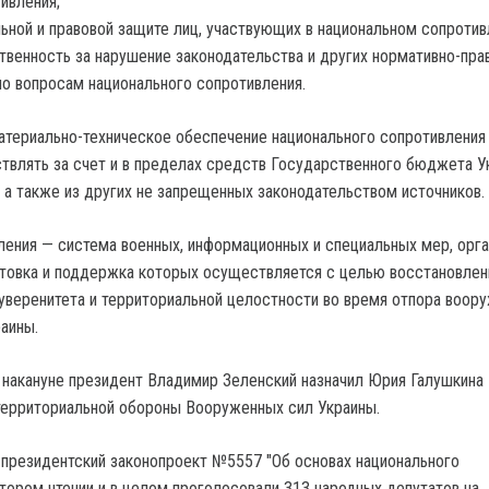
ивления;
ьной и правовой защите лиц, участвующих в национальном сопротив
твенность за нарушение законодательства и других нормативно-пра
по вопросам национального сопротивления.
атериально-техническое обеспечение национального сопротивления
твлять за счет и в пределах средств Государственного бюджета У
а также из других не запрещенных законодательством источников.
ения — система военных, информационных и специальных мер, орга
отовка и поддержка которых осуществляется с целью восстановлен
уверенитета и территориальной целостности во время отпора воор
аины.
 накануне президент Владимир Зеленский назначил Юрия Галушкина
ерриториальной обороны Вооруженных сил Украины.
 президентский законопроект №5557 "Об основах национального
втором чтении и в целом проголосовали 313 народных депутатов на