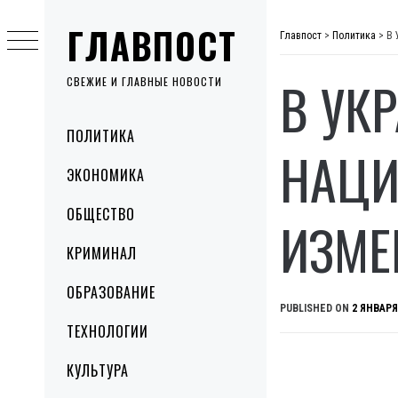
Skip
ГЛАВПОСТ
to
Главпост
>
Политика
>
В 
content
В УК
СВЕЖИЕ И ГЛАВНЫЕ НОВОСТИ
Primary
ПОЛИТИКА
Menu
НАЦИ
ЭКОНОМИКА
ОБЩЕСТВО
ИЗМЕ
КРИМИНАЛ
ОБРАЗОВАНИЕ
PUBLISHED ON
2 ЯНВАРЯ
ТЕХНОЛОГИИ
КУЛЬТУРА