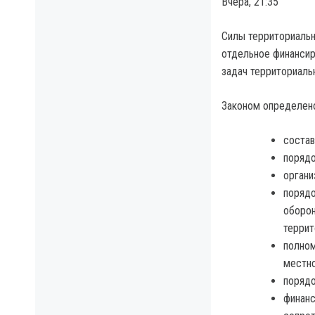
Вчера, 21:35
Силы территориальн
отдельное финансир
задач территориаль
Законом определен
состав
порядо
органи
порядо
оборон
террит
полном
местно
порядо
финанс