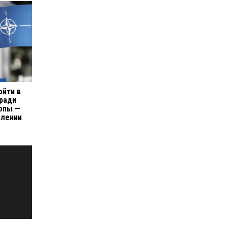
ойти в
 ради
опы —
влении