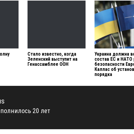
олну
Стало известно, когда
Украина должна в
Зеленский выступит на
состав ЕС и НАТО
Генассамблее ООН
безопасности Евр
Каллас об устано
порядка
us
сполнилось 20 лет
us