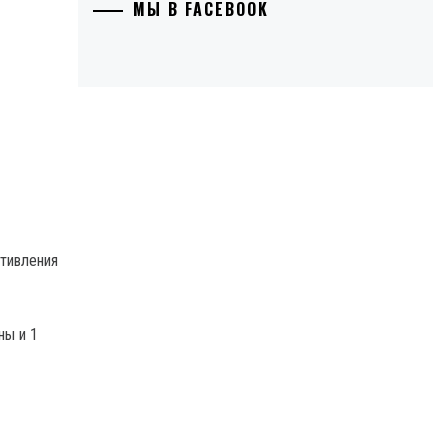
МЫ В FACEBOOK
тивления
ны и 1