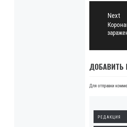
Next
Корона
Next
зараже
post:
ДОБАВИТЬ
Для отправки комм
РЕДАКЦИЯ