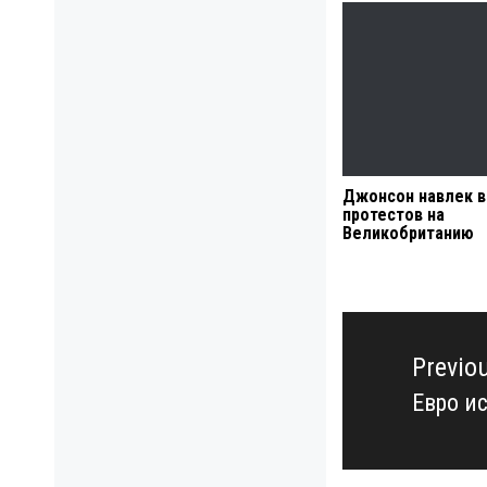
Джонсон навлек в
протестов на
Великобританию
Навигация
по
Previo
записям
Евро и
Previo
post: