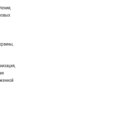
лении;
вовых
краины,
низация,
ия
уженной