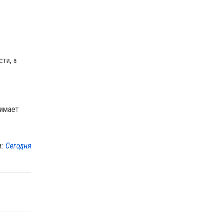
ти, а
нимает
м:
Сегодня