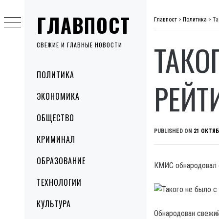
Skip
ГЛАВПОСТ
to
Главпост
>
Политика
>
Та
content
ТАКО
СВЕЖИЕ И ГЛАВНЫЕ НОВОСТИ
Primary
ПОЛИТИКА
Menu
РЕЙТ
ЭКОНОМИКА
ОБЩЕСТВО
PUBLISHED ON
21 ОКТЯБ
КРИМИНАЛ
ОБРАЗОВАНИЕ
КМИС обнародовал с
ТЕХНОЛОГИИ
КУЛЬТУРА
Обнародован свежий