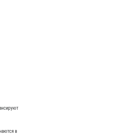
лансируют
чаются в