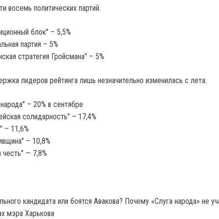
ти восемь политических партий.
иционный блок" – 5,5%
льная партия – 5%
нская стратегия Гройсмана" – 5%
ержка лидеров рейтинга лишь незначительно изменилась с лета:
 народа" – 20% в сентябре
ейская солидарность" – 17,4%
 – 11,6%
ивщина" – 10,8%
и честь" — 7,8%
льного кандидата или боятся Авакова? Почему «Слуга народа» не уч
х мэра Харькова