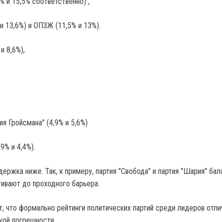
7% и 15,5% соответственно) ,
и 13,6%) и ОПЗЖ (11,5% и 13%).
и 8,6%),
ия Гройсмана" (4,9% и 5,6%)
9% и 4,4%).
держка ниже. Так, к примеру, партия "Свобода" и партия "Шария" ба
ягивают до проходного барьера.
, что формально рейтинги политических партий среди лидеров отли
кой погрешности.