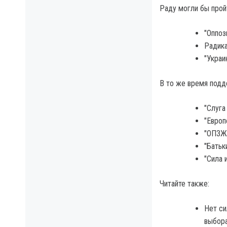
Раду могли бы прой
"Оппоз
Радика
"Украи
В то же время подд
"Слуга
"Европ
"ОПЗЖ"
"Батьк
"Сила 
Читайте также:
Нет си
выбора