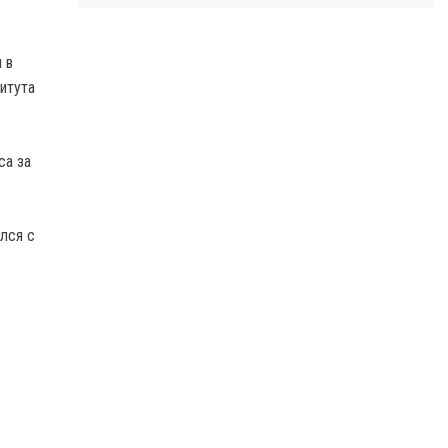
 в
итута
са за
лся с