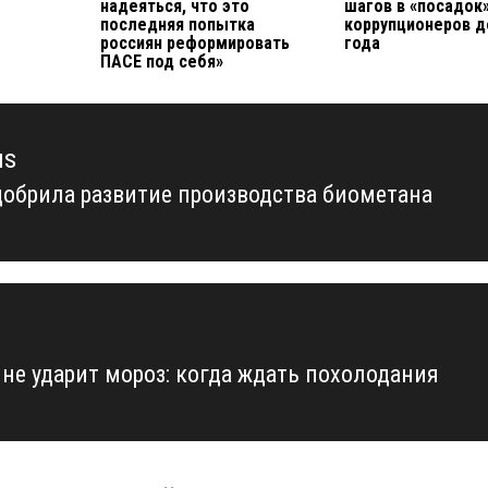
надеяться, что это
шагов в «посадок
последняя попытка
коррупционеров д
россиян реформировать
года
ПАСЕ под себя»
us
добрила развитие производства биометана
us
ине ударит мороз: когда ждать похолодания