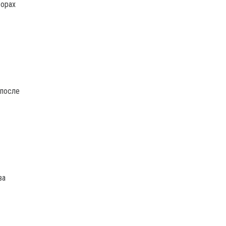
борах
 после
ва