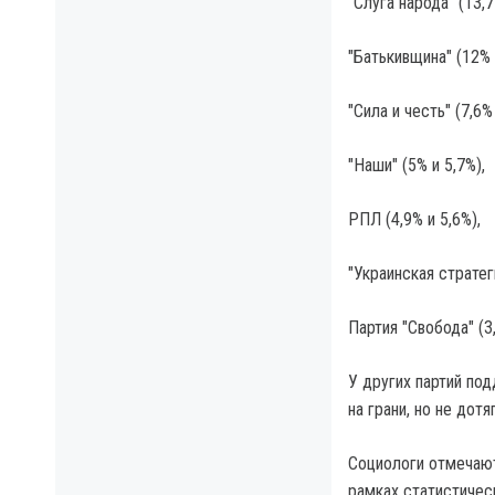
"Слуга народа" (13,
"Батькивщина" (12% 
"Сила и честь" (7,6% 
"Наши" (5% и 5,7%),
РПЛ (4,9% и 5,6%),
"Украинская стратег
Партия "Свобода" (3,
У других партий под
на грани, но не дот
Социологи отмечают
рамках статистичес