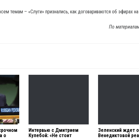
всем темам – «Слуги» признались, как договариваются об эфирах на
По материала
 срочном
Интервью с Дмитрием
Зеленский ждет 
а о
Кулебой: «Не стоит
Венедиктовой ре