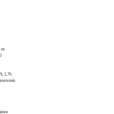
 на
0
%, 2,7%
казателей,
овную