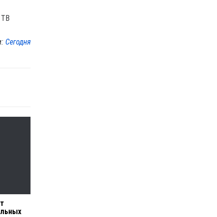
 ТВ
м:
Сегодня
от
альных