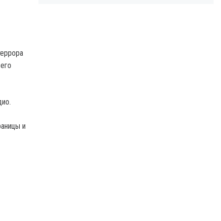
террора
 его
дио.
раницы и