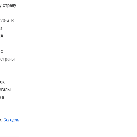
у страну
20-й. В
на
ША
 с
 страны
нск
егалы
е в
м:
Сегодня