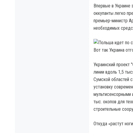
Впервые в Украине з
оккупанты легко пр
премьер-министр А
необходимых средст
Вот так Украина от
Украинский проект 
линии вдоль 1,5 ты
Сумской областей с
установку современ
мультисенсорными и
тыс. окопов для тех
строительные соор
Откуда «растут ног