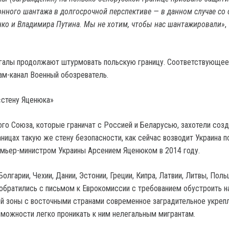
нного шантажа в долгосрочной перспективе — в данном случае со
ко и Владимира Путина. Мы не хотим, чтобы нас шантажировали»
,
галы продолжают штурмовать польскую границу. Соответствующее
ам-канал Военный обозреватель.
«стену Яценюка»
ого Союза, которые граничат с Россией и Беларусью, захотели созд
ницах такую же стену безопасности, как сейчас возводит Украина п
мьер-министром Украины Арсением Яценюком в 2014 году.
олгарии, Чехии, Дании, Эстонии, Греции, Кипра, Латвии, Литвы, Поль
 обратились с письмом к Еврокомиссии с требованием обустроить н
й зоны с восточными странами современное заградительное укрепл
зможности легко проникать к ним нелегальным мигрантам.