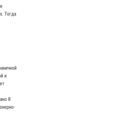
ие
х. Тогда
раничной
й и
ет
ано 8
енерно-