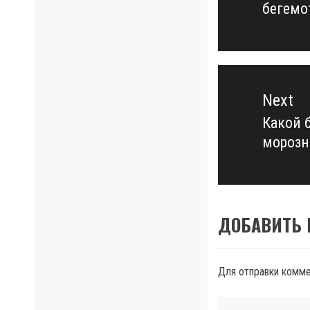
бегемо
post:
Next
Какой 
Next
морозн
post:
ДОБАВИТЬ
Для отправки комм