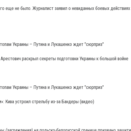
го еще не было. Журналист заявил о невиданных боевых действиях
: Арестович раскрыл секреты подготовки Украины к большой войне
»: Кива устроил стрельбу из-за Бандеры (видео)
ны (заграждения) на польско-белорусской границе призвано защити