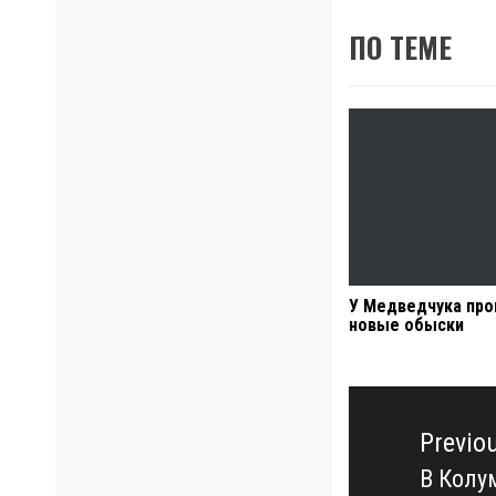
ПО ТЕМЕ
У Медведчука про
новые обыски
Навигация
по
Previo
записям
В Колу
Previo