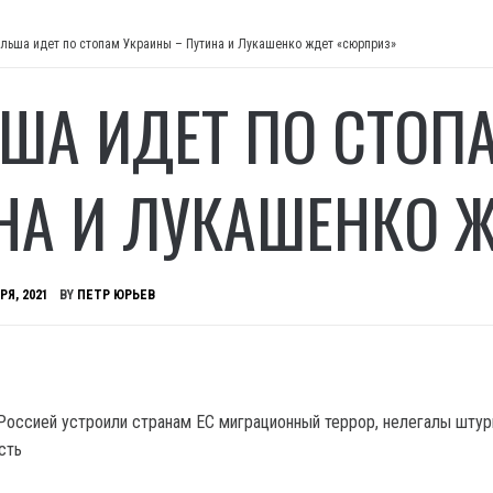
льша идет по стопам Украины – Путина и Лукашенко ждет «сюрприз»
ША ИДЕТ ПО СТОП
НА И ЛУКАШЕНКО 
РЯ, 2021
BY
ПЕТР ЮРЬЕВ
Россией устроили странам ЕС миграционный террор, нелегалы шту
сть