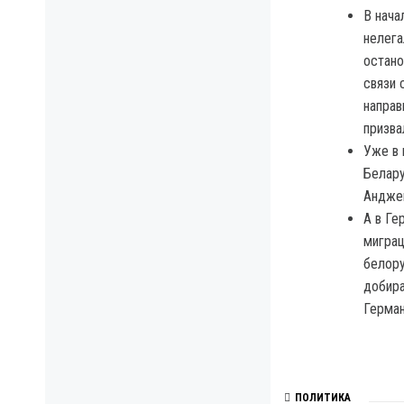
В нача
нелега
остано
связи 
направ
призва
Уже в 
Белару
Андже
А в Ге
миграц
белору
добира
Герман
ПОЛИТИКА