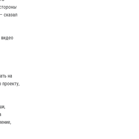
 стороны
 – сказал
 видео
ать на
о проекту,
ши,
а
ение,