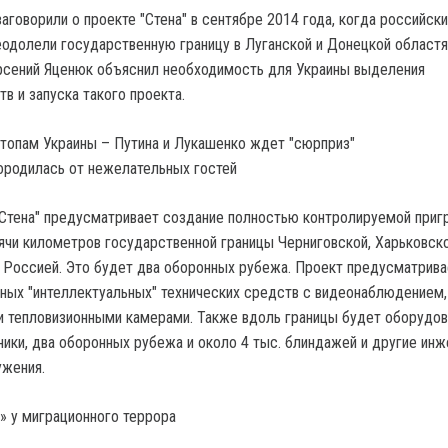
аговорили о проекте "Стена" в сентябре 2014 года, когда российск
еодолели государственную границу в Луганской и Донецкой областя
рсений Яценюк объяснил необходимость для Украины выделения
в и запуска такого проекта.
городилась от нежелательных гостей
"Стена" предусматривает создание полностью контролируемой приг
сячи километров государственной границы Черниговской, Харьковско
 Россией. Это будет два оборонных рубежа. Проект предусматрива
ных "интеллектуальных" технических средств с видеонаблюдением,
 тепловизионными камерами. Также вдоль границы будет оборудов
ники, два оборонных рубежа и около 4 тыс. блиндажей и другие инж
ужения.
и» у миграционного террора