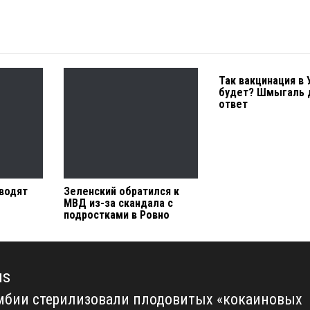
Так вакцинация в 
будет? Шмыгаль 
ответ
водят
Зеленский обратился к
МВД из-за скандала с
подростками в Ровно
us
мбии стерилизовали плодовитых «кокаиновых
us