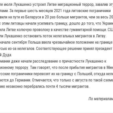
ле июля Лукашенко устроил Литве миграционный террор, завалив эт
лами. За первые шесть месяцев 2021 года литовские пограничники
вили на пути из Беларуси в 20 раз больше мигрантов, чем за весь 20
с этим литовцы начали усиливать границу, дошло до того, что Украи
ила Литве колючую проволоку в качестве гуманитарной помощи. С
ли Лукашенко остановить поток нелегальных мигрантов в Литву.
начале сентября Польша ввела чрезвычайное положение на границе
сью из-за нелегалов. Соответствующее решение принял президент
й Дуда.
рмании даже начали расследование о причастности Лукашенко к
ионному террору. Там говорят, что после прибытия мигрантов в Ми
сские пограничники перевозят их на границу с Польшей, откуда нел
ются до Германии. Отмечается, что только с августа по такой схем
ию незаконно перебрались почти 4 тысячи мигрантов.
По материала