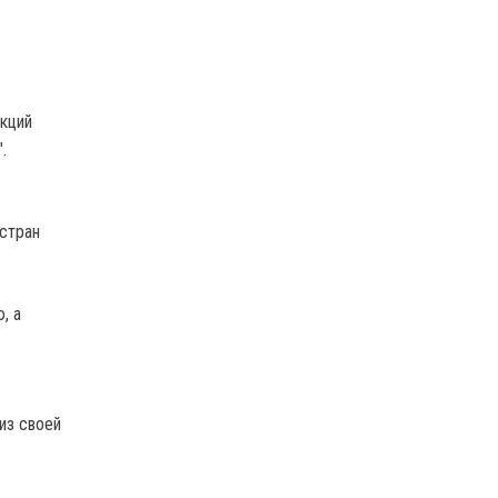
кций
.
стран
, а
из своей