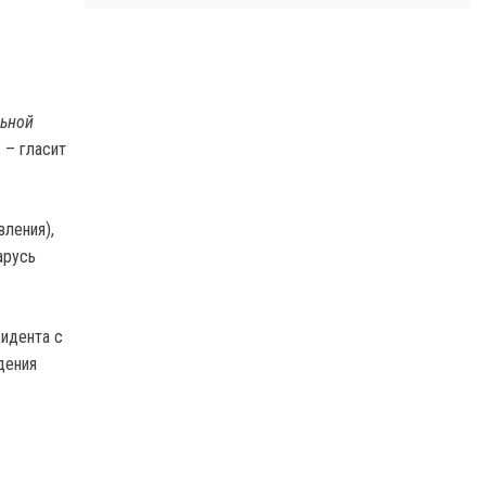
льной
, – гласит
вления),
арусь
идента с
дения