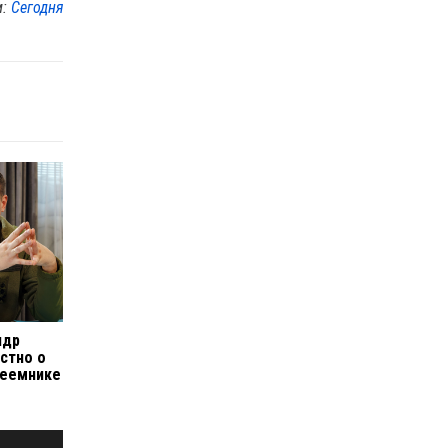
м:
Сегодня
ндр
стно о
реемнике