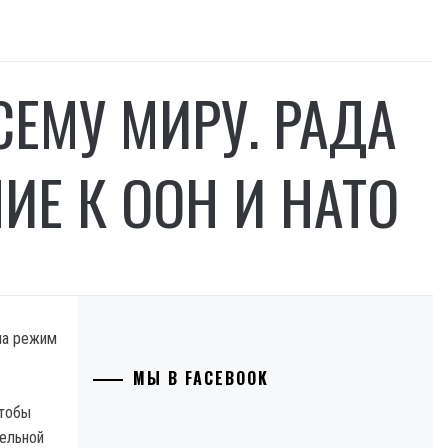
СЕМУ МИРУ. РАДА
Е К ООН И НАТО
на режим
МЫ В FACEBOOK
чтобы
тельной