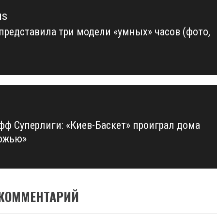
us
i представила три модели «умных» часов (фото,
us
фф Суперлиги: «Киев-Баскет» проиграл дома
ожью»
 КОММЕНТАРИЙ