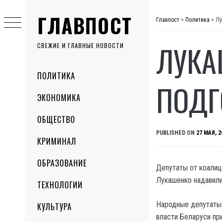
Skip
ГЛАВПОСТ
to
Главпост
>
Политика
>
Лу
content
ЛУКА
СВЕЖИЕ И ГЛАВНЫЕ НОВОСТИ
Primary
ПОЛИТИКА
Menu
ПОДГ
ЭКОНОМИКА
ОБЩЕСТВО
PUBLISHED ON
27 МАЯ, 2
КРИМИНАЛ
ОБРАЗОВАНИЕ
Депутаты от коалиц
Лукашенко надавил
ТЕХНОЛОГИИ
Народные депутаты
КУЛЬТУРА
власти Беларуси пр