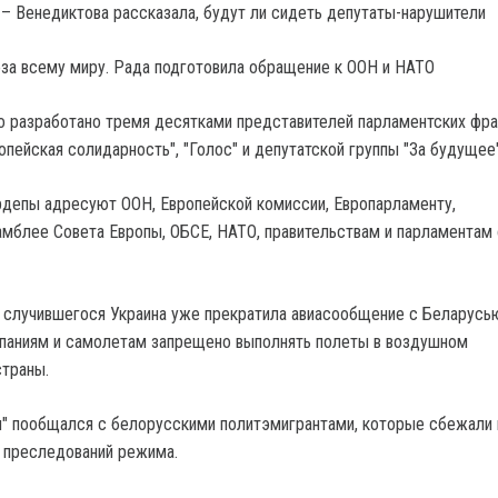
– Венедиктова рассказала, будут ли сидеть депутаты-нарушители
 разработано тремя десятками представителей парламентских фра
ропейская солидарность", "Голос" и депутатской группы "За будущее"
депы адресуют ООН, Европейской комиссии, Европарламенту,
мблее Совета Европы, ОБСЕ, НАТО, правительствам и парламентам 
а случившегося Украина уже прекратила авиасообщение с Беларусью
паниям и самолетам запрещено выполнять полеты в воздушном
страны.
я" пообщался с белорусскими политэмигрантами, которые сбежали 
т преследований режима.