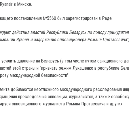
yanair в Минске.
ющего постановления №5560 был зарегистрирован в Раде.
уждает действия властей Республики Беларусь по поводу принудите
омпании Ryanair и задержания оппозиционера Романа Протасевича"
усилить давление на Беларусь (в том числе путем санкционного да
ластей этой страны и "признать режим Лукашенко в республике Бел
розу международной безопасности".
мента добиваются неотложного международного расследования инц
рекращения преследования оппозиции, журналистов, а также освобож
аруси оппозиционного журналиста Романа Протасевича и других