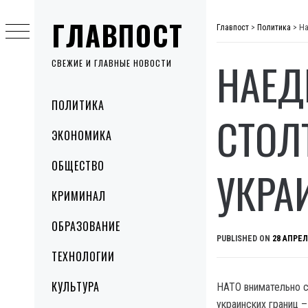
Skip
ГЛАВПОСТ
to
Главпост
>
Политика
>
На
content
НАЕД
СВЕЖИЕ И ГЛАВНЫЕ НОВОСТИ
Primary
ПОЛИТИКА
Menu
СТОЛ
ЭКОНОМИКА
ОБЩЕСТВО
УКРА
КРИМИНАЛ
ОБРАЗОВАНИЕ
PUBLISHED ON
28 АПРЕЛ
ТЕХНОЛОГИИ
КУЛЬТУРА
НАТО внимательно с
украинских границ 