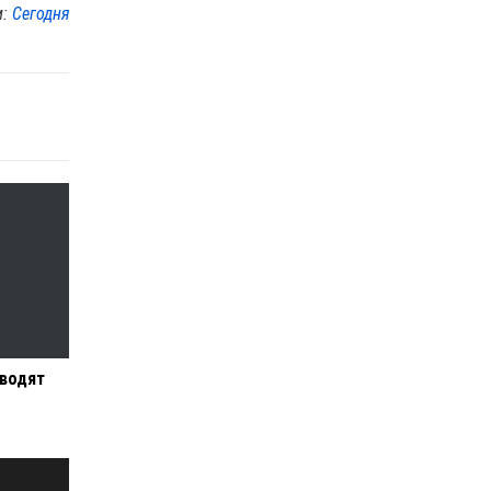
м:
Сегодня
оводят