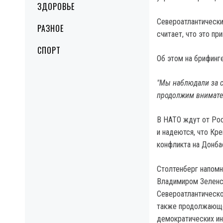
ЗДОРОВЬЕ
Североатлантически
РАЗНОЕ
считает, что это пр
СПОРТ
Об этом на брифинг
"Мы наблюдали за с
продолжим внимател
В НАТО ждут от Рос
и надеются, что Кр
конфликта на Донба
Столтенберг напомн
Владимиром Зеленс
Североатлантическо
также продолжающе
демократических ин