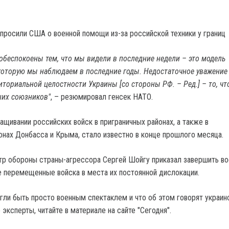
опросили США о военной помощи из-за российской техники у границ
обеспокоены тем, что мы видели в последние недели – это модель
которую мы наблюдаем в последние годы. Недостаточное уважение
иториальной целостности Украины [со стороны РФ. – Ред.] – то, чт
ших союзников"
, – резюмировал генсек НАТО.
ащивании российских войск в приграничных районах, а также в
онах Донбасса и Крыма, стало известно в конце прошлого месяца.
тр обороны страны-агрессора Сергей Шойгу приказал завершить в
се перемещенные войска в места их постоянной дислокации.
ли быть просто военным спектаклем и что об этом говорят украин
 эксперты, читайте в материале на сайте "Сегодня".