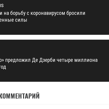
us
и на борьбу с коронавирусом бросили
us
енные силы
р» предложил Де Дзерби четыре миллиона
год
 КОММЕНТАРИЙ