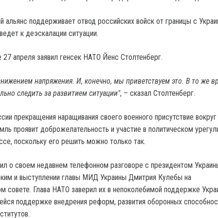
й альянс поддерживает отвод российских войск от границы с Украи
иведет к деэскалации ситуации.
е 27 апреля заявил генсек НАТО Йенс Столтенберг.
нижением напряжения. И, конечно, мы приветствуем это. В то же 
ьно следить за развитием ситуации"
, – сказал Столтенберг.
сии прекращения наращивания своего военного присутствие вокруг
емль проявит доброжелательность и участие в политическом урегул
ссе, поскольку его решить можно только так.
ил о своем недавнем телефонном разговоре с президентом Украин
ким и выступлении главы МИД Украины Дмитрия Кулебы на
м совете. Глава НАТО заверил их в непоколебимой поддержке Украи
йся поддержке внедрения реформ, развития оборонных способнос
ститутов.