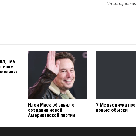
По материала
:
ил, чем
ешение
рованию
Илон Маск объявил о
У Медведчука пр
создании новой
новые обыски
Американской партии