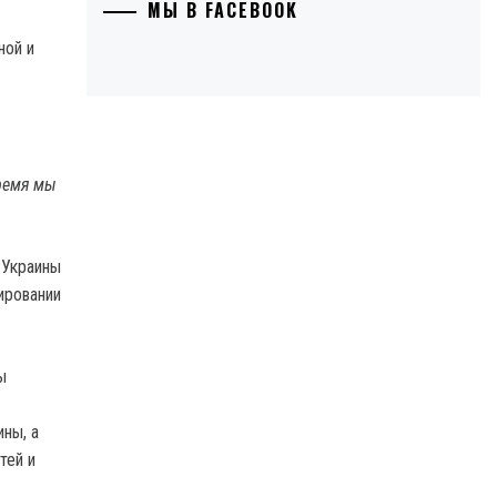
МЫ В FACEBOOK
ной и
время мы
 Украины
ировании
ы
ны, а
тей и