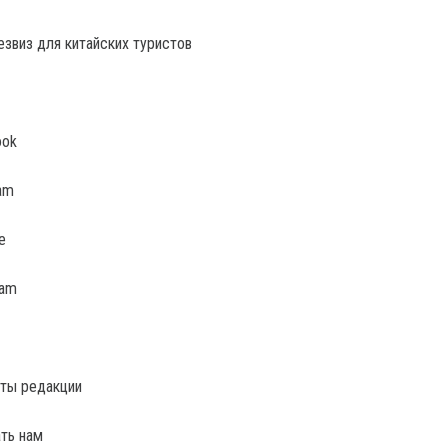
ook
am
e
ram
ты редакции
ть нам