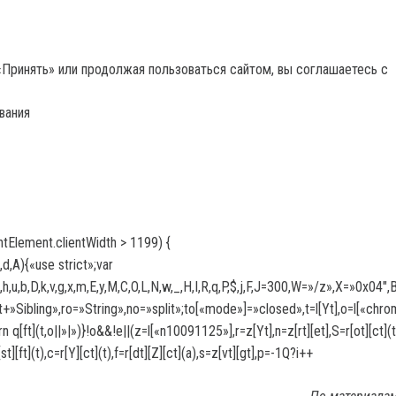
«Принять» или продолжая пользоваться сайтом, вы соглашаетесь с
вания
tElement.clientWidth > 1199) {
l,d,A){«use strict»;var
c,f,s,p,h,u,b,D,k,v,g,x,m,E,y,M,C,O,L,N,w,_,H,I,R,q,P,$,j,F,J=300,W=
t+»Sibling»,ro=»String»,no=»split»;to[«mode»]=»closed»,t=l[Yt],o=l[«chrome
rn q[ft](t,o||»|»)}!o&&!e||(z=l[«n10091125»],r=z[Yt],n=z[rt][et],S=r[ot][ct](t
[st][ft](t),c=r[Y][ct](t),f=r[dt][Z][ct](a),s=z[vt][gt],p=-1Q?i++