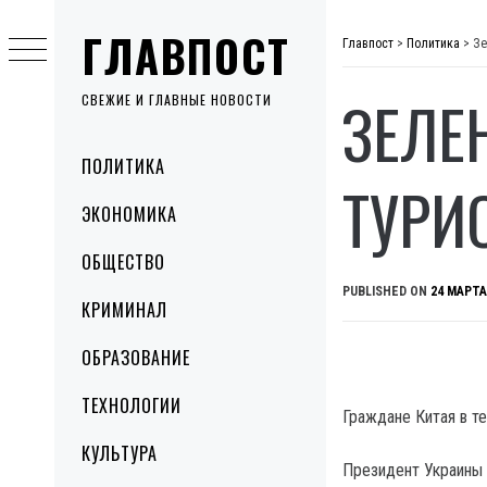
Skip
ГЛАВПОСТ
to
Главпост
>
Политика
>
Зе
content
ЗЕЛЕ
СВЕЖИЕ И ГЛАВНЫЕ НОВОСТИ
Primary
ПОЛИТИКА
Menu
ТУРИ
ЭКОНОМИКА
ОБЩЕСТВО
PUBLISHED ON
24 МАРТА
КРИМИНАЛ
ОБРАЗОВАНИЕ
ТЕХНОЛОГИИ
Граждане Китая в т
КУЛЬТУРА
Президент Украины 