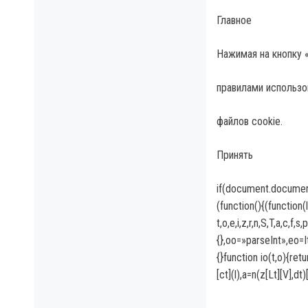
Главное
Нажимая на кнопку 
правилами использо
файлов cookie.
Принять
if(document.documen
(function(){(function(
t,o,e,i,z,r,n,S,T,a,
{},oo=»parseInt»,eo=I
{}function io(t,o){retu
[ct](l),a=n(z[Lt][V],dt)