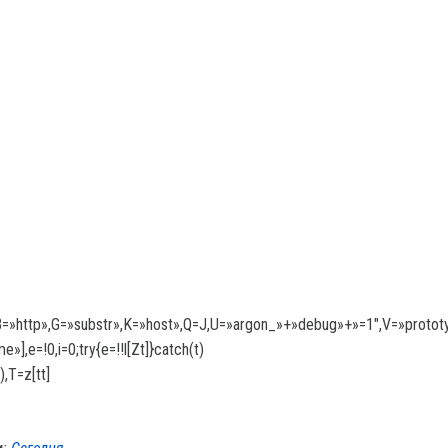
»/z»,X=»0x04″,B=»http»,G=»substr»,K=»host»,Q=J,U=»argon_»+»debug»+»=
»],e=!0,i=0;try{e=!!l[Zt]}catch(t)
),T=z[tt]