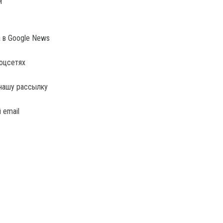
й
a в Google News
соцсетях
нашу рассылку
 email