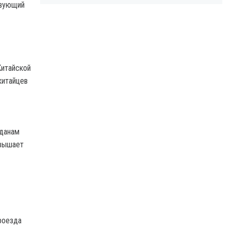
твующий
Китайской
китайцев
жданам
евышает
роезда