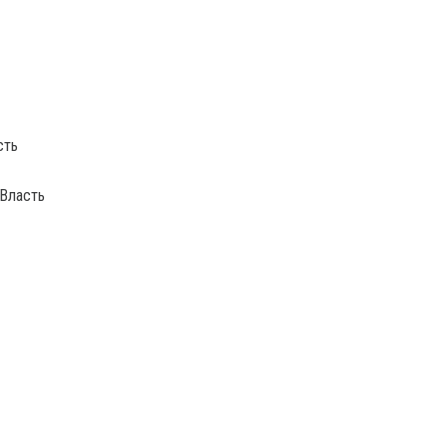
сть
)Власть