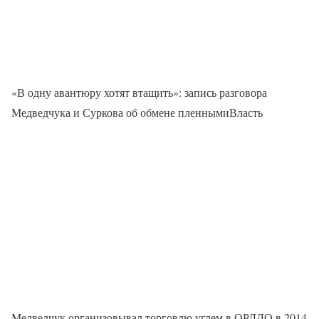
«В одну авантюру хотят втащить»: запись разговора
Медведчука и Суркова об обмене пленнымиВласть
Медведчук организовывал торговлю углем в ОРДЛО в 2014