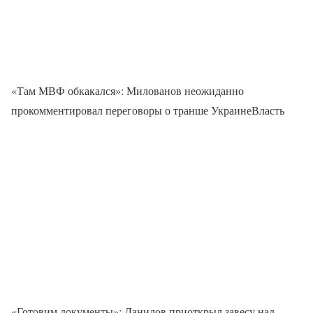
«Там МВФ обкакался»: Милованов неожиданно
прокомментировал переговоры о транше УкраинеВласть
«Готовим документы»: Данилов приоткрыл завесу над