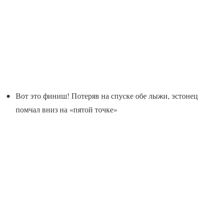
Вот это финиш! Потеряв на спуске обе лыжи, эстонец
помчал вниз на «пятой точке»