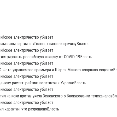
замглавы партии: в «Голосе» назвали причинуВласть
гистрировать российскую вакцину от COVID-19Власть
? Фото украинского премьера и Шарля Мишеля взорвало соцсетиВ
енюку растет: рейтинг политиков в УкраинеВласть
тил на иски против указа Зеленского о блокировании телеканаловВл
ил карантин: что разрешеноВласть