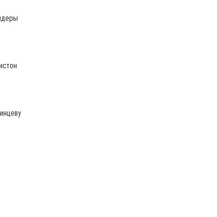
андеры
истон
тинцеву