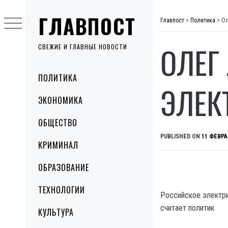
Skip
ГЛАВПОСТ
to
Главпост
>
Политика
>
Ол
content
ОЛЕГ
СВЕЖИЕ И ГЛАВНЫЕ НОВОСТИ
Primary
ПОЛИТИКА
Menu
ЭЛЕК
ЭКОНОМИКА
ОБЩЕСТВО
PUBLISHED ON
11 ФЕВРА
КРИМИНАЛ
ОБРАЗОВАНИЕ
ТЕХНОЛОГИИ
Российское электри
считает политик
КУЛЬТУРА