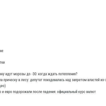
не
тки
ину идут морозы до -30: когда ждать потепления?
а прическу в лесу: депутат поиздевалась над запретом властей из-
део)
 и евро подорожали после падения: официальный курс валют