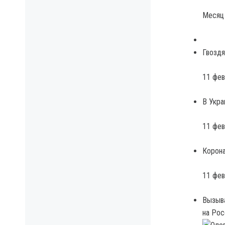
Месяц 
Гвоздя
11 фев
В Укра
11 фев
Корона
11 фев
Вызыва
на Ро