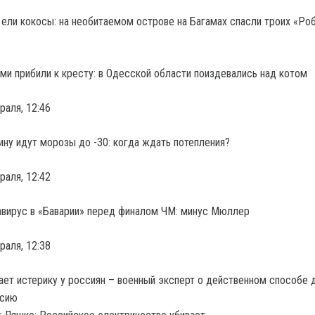
ели кокосы: на необитаемом острове на Багамах спасли троих «Ро
ми прибили к кресту: в Одесской области поиздевались над котом
раля, 12:46
ину идут морозы до -30: когда ждать потепления?
раля, 12:42
вирус в «Баварии» перед финалом ЧМ: минус Мюллер
раля, 12:38
ет истерику у россиян – военный эксперт о действенном способе 
ссию