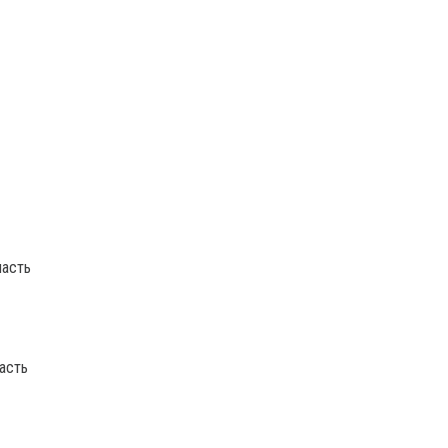
ласть
асть