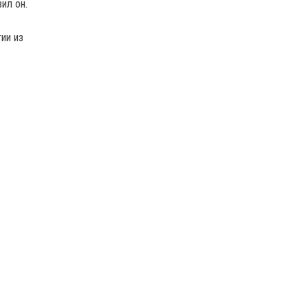
вил он.
ии из