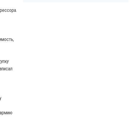
грессора.
имость,
купку
написал
у
 армию