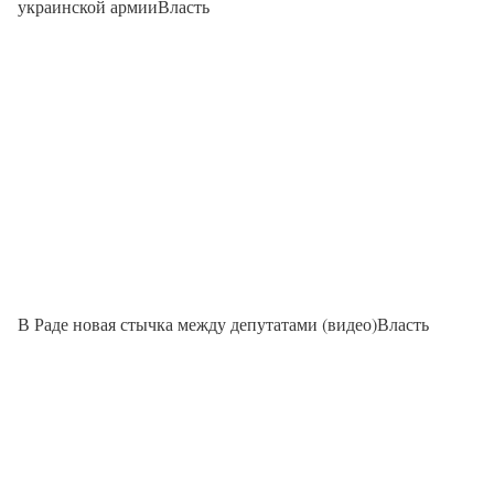
украинской армииВласть
В Раде новая стычка между депутатами (видео)Власть