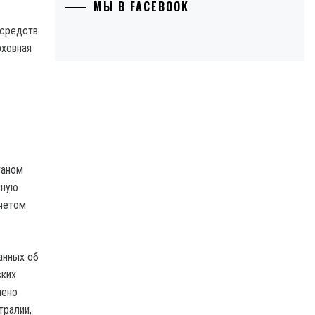
МЫ В FACEBOOK
 средств
рховная
ганом
нную
учетом
анных об
ских
лено
тралии,