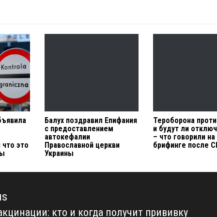
бъявила
Балух поздравил Епифания
Тероборона проти
с предоставлением
и будут ли отключ
автокефалии
– что говорили на
 что это
Православной церкви
брифинге после 
ны
Украины
us
акцинации: кто и когда получит прививку
us