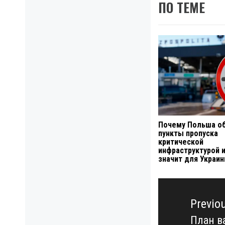
ПО ТЕМЕ
Почему Польша о
пункты пропуска
критической
инфраструктурой и
значит для Украи
Навигация
по
Previo
записям
План в
Previo