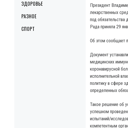
ЗДОРОВЬЕ
Президент Владимир
лекарственных сред
РАЗНОЕ
под обязательства 
Рада приняла 29 янв
СПОРТ
Об этом сообщает п
Документ устанавли
медицинских иммуно
коронавирусной бол
исполнительной вла
политику в сфере з
определенных обяза
Такое решение об у
успешном проведени
испытаний/исследов
компетентным орган