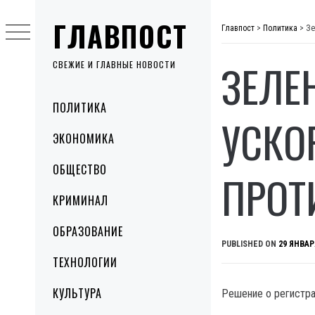
Skip
ГЛАВПОСТ
to
Главпост
>
Политика
>
Зе
content
ЗЕЛЕ
СВЕЖИЕ И ГЛАВНЫЕ НОВОСТИ
Primary
ПОЛИТИКА
Menu
УСКО
ЭКОНОМИКА
ОБЩЕСТВО
ПРОТ
КРИМИНАЛ
ОБРАЗОВАНИЕ
PUBLISHED ON
29 ЯНВАР
ТЕХНОЛОГИИ
КУЛЬТУРА
Решение о регистра