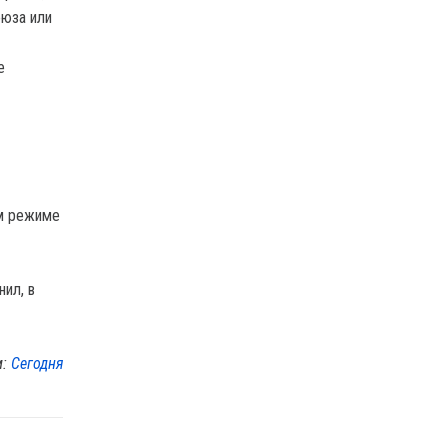
оюза или
е
ом режиме
ил, в
м:
Сегодня