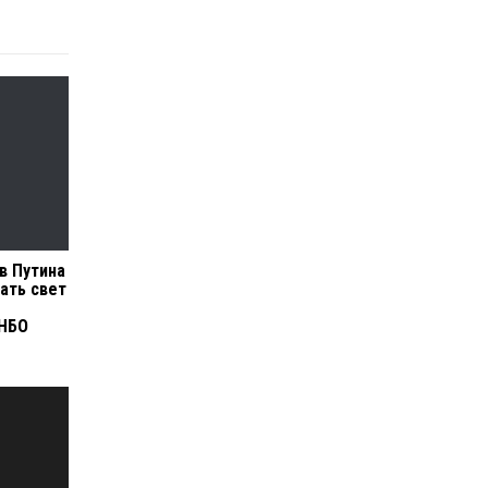
в Путина
ать свет
СНБО