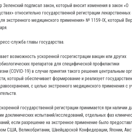
 Зеленский подписал закон, который вносит изменения в закон «О
ствах» относительно государственной регистрации лекарственных
для экстренного медицинского применения» № 1159-IX, который Ве
аря.
ресс-служба главы государства.
вает возможность ускоренной госрегистрации вакцин или других
биологических препаратов для специфической профилактики
езни (COVID-19) в случае принятия такого решения центральным ор
сти, который обеспечивает формирование и реализует государстве
дравоохранения, с целью экстренного медицинского применения с 
тельств.
скоренной государственной регистрации принимается при наличии д
и доклинических испытаний/исследований, отдельных фаз клиниче
аний; если разрешение на экстренное применение было предостав
ом США, Великобритании, Швейцарской Конфедерации, Японии, Авс