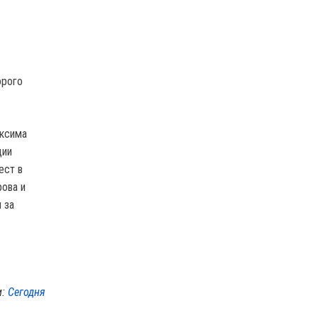
орого
аксима
ции
ест в
рова и
 за
м:
Сегодня