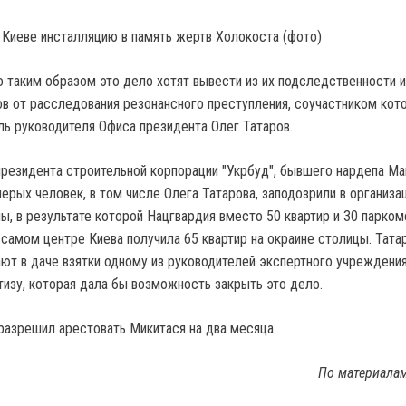
 Киеве инсталляцию в память жертв Холокоста (фото)
о таким образом это дело хотят вывести из их подследственности и
ов от расследования резонансного преступления, соучастником кот
ль руководителя Офиса президента Олег Татаров.
президента строительной корпорации "Укрбуд", бывшего нардепа М
ерых человек, в том числе Олега Татарова, заподозрили в организа
ы, в результате которой Нацгвардия вместо 50 квартир и 30 парком
самом центре Киева получила 65 квартир на окраине столицы. Тата
ют в даче взятки одному из руководителей экспертного учреждения
тизу, которая дала бы возможность закрыть это дело.
разрешил арестовать Микитася на два месяца.
По материала