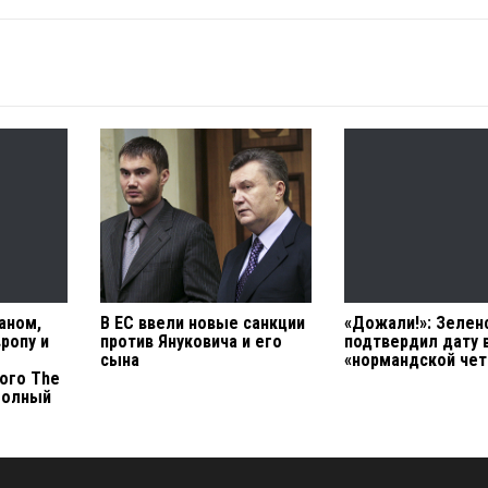
аном,
В ЕС ввели новые санкции
«Дожали!»: Зелен
ропу и
против Януковича и его
подтвердил дату 
сына
«нормандской чет
ого The
 Полный