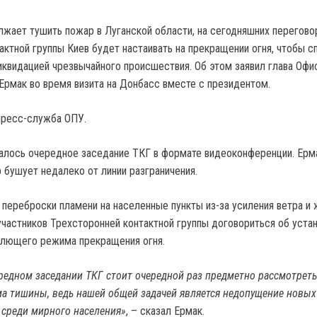
лжает тушить пожар в Луганской области, на сегодняшних перегово
актной группы Киев будет настаивать на прекращении огня, чтобы с
иквидацией чрезвычайного происшествия. Об этом заявил глава Офи
Ермак во время визита на Донбасс вместе с президентом.
пресс-служба ОПУ.
чалось очередное заседание ТКГ в формате видеоконференции. Ерм
 бушует недалеко от линии разграничения.
 переброски пламени на населенные пункты из-за усиления ветра и
 участников Трехсторонней контактной группы договориться об уста
млющего режима прекращения огня.
ередном заседании ТКГ стоит очередной раз предметно рассмотрет
а тишины, ведь нашей общей задачей является недопущение новых
 среди мирного населения»
, – сказал Ермак.