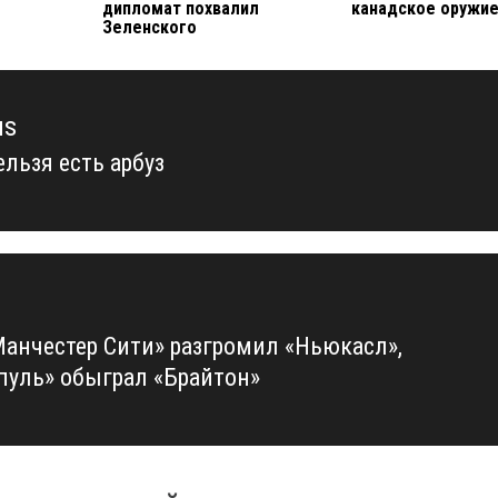
дипломат похвалил
канадское оружие
Зеленского
us
ельзя есть арбуз
us
Манчестер Сити» разгромил «Ньюкасл»,
пуль» обыграл «Брайтон»