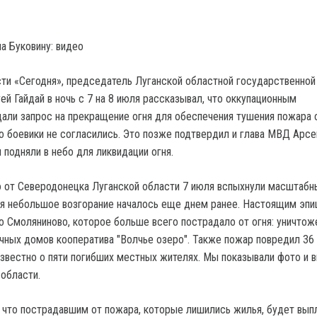
а Буковину: видео
ти «Сегодня», председатель Луганской областной государственной
й Гайдай в ночь с 7 на 8 июля рассказывал, что оккупационным
али запрос на прекращение огня для обеспечения тушения пожара 
о боевики не согласились. Это позже подтвердил и глава МВД Арсе
подняли в небо для ликвидации огня.
 от Северодонецка Луганской области 7 июля вспыхнули масштабн
я небольшое возгорание началось еще днем ранее. Настоящим эп
о Смоляниново, которое больше всего пострадало от огня: уничтож
чных домов кооператива "Волчье озеро". Также пожар повредил 36
звестно о пяти погибших местных жителях. Мы показывали фото и 
 области.
 что пострадавшим от пожара, которые лишились жилья, будет вып