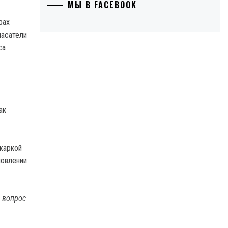
МЫ В FACEBOOK
рах
пасатели
са
ак
 жаркой
новлении
ь вопрос