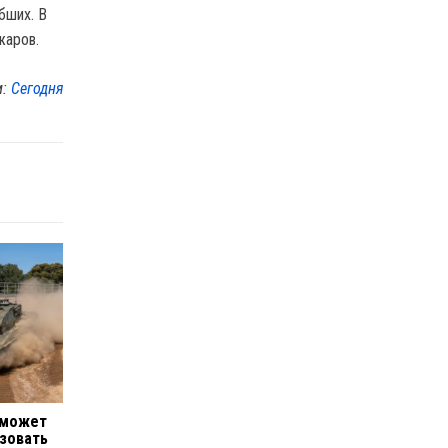
бших. В
жаров.
м:
Сегодня
 может
ьзовать