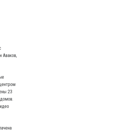
с
н Аваков,
ые
ицентром
ены 23
 домов.
видео
лачена