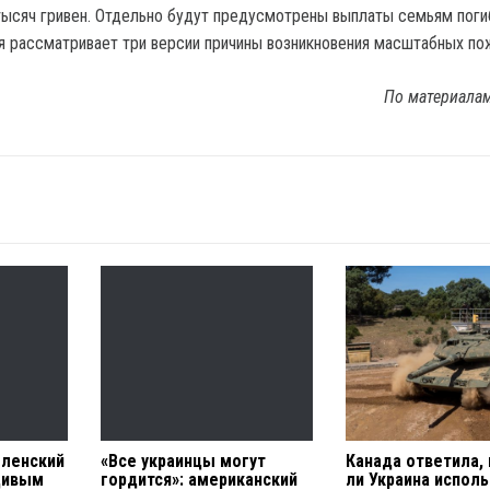
тысяч гривен. Отдельно будут предусмотрены выплаты семьям поги
я рассматривает три версии причины возникновения масштабных по
По материала
еленский
«Все украинцы могут
Канада ответила,
дивым
гордится»: американский
ли Украина испол