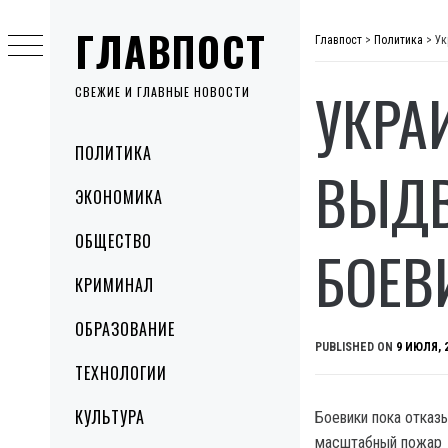
Skip
ГЛАВПОСТ
to
Главпост
>
Политика
>
Ук
content
УКРА
СВЕЖИЕ И ГЛАВНЫЕ НОВОСТИ
Primary
ПОЛИТИКА
Menu
ВЫДВ
ЭКОНОМИКА
ОБЩЕСТВО
БОЕВ
КРИМИНАЛ
ОБРАЗОВАНИЕ
PUBLISHED ON
9 ИЮЛЯ, 
ТЕХНОЛОГИИ
КУЛЬТУРА
Боевики пока отказ
масштабный пожар