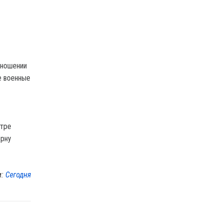
тношении
е военные
етре
ерну
м:
Сегодня