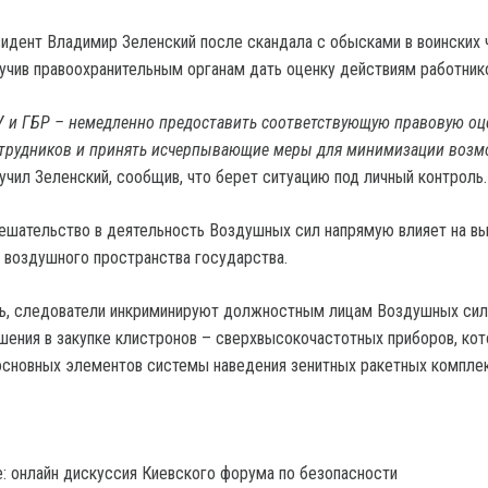
зидент Владимир Зеленский после скандала с обысками в воинских 
учив правоохранительным органам дать оценку действиям работник
У и ГБР – немедленно предоставить соответствующую правовую оц
отрудников и принять исчерпывающие меры для минимизации воз
ручил Зеленский, сообщив, что берет ситуацию под личный контроль.
мешательство в деятельность Воздушных сил напрямую влияет на в
е воздушного пространства государства.
ь, следователи инкриминируют должностным лицам Воздушных сил
ения в закупке клистронов – сверхвысокочастотных приборов, ко
основных элементов системы наведения зенитных ракетных компле
: онлайн дискуссия Киевского форума по безопасности