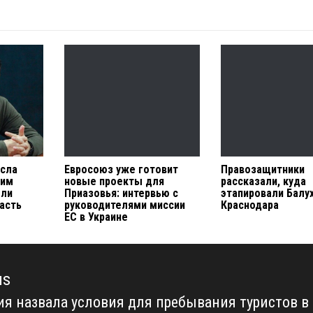
исла
Евросоюз уже готовит
Правозащитники
Ким
новые проекты для
рассказали, куда
 ли
Приазовья: интервью с
этапировали Балух
асть
руководителями миссии
Краснодара
ЕС в Украине
us
ия назвала условия для пребывания туристов в
us