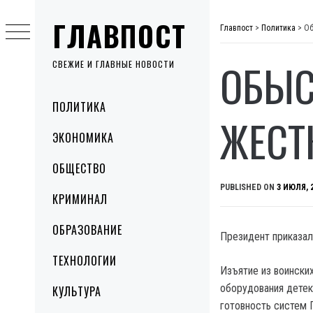
Skip
ГЛАВПОСТ
to
Главпост
>
Политика
>
Об
content
ОБЫС
СВЕЖИЕ И ГЛАВНЫЕ НОВОСТИ
Primary
ПОЛИТИКА
Menu
ЖЕСТ
ЭКОНОМИКА
ОБЩЕСТВО
PUBLISHED ON
3 ИЮЛЯ, 
КРИМИНАЛ
ОБРАЗОВАНИЕ
Президент приказал
ТЕХНОЛОГИИ
Изъятие из воински
оборудования детек
КУЛЬТУРА
готовность систем 