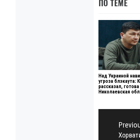
ПО ТЕМЕ
Над Украиной нав
угроза блэкаута: 
рассказал, готова
Николаевская обл
Навигация
по
Previo
записям
Хорват
Previo