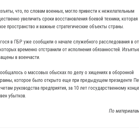
изъяты, что, по словам военных, могло привести к нежелательным
ественно увеличить сроки восстановления боевой техники, которая
ое пространство и важные стратегические объекты страны.
гося в ГБР уже сообщили о начале служебного расследования в о
 которых временно отстранили от исполнения обязанностей. Изъяты
ащены в военчасти.
сообщалось о массовых обысках по делу о хищениях в оборонной
раины, которое было открыто еще при предыдущем президенте П
четам руководства предприятия, за 10 лет государственному конц
вен убытков.
По материала