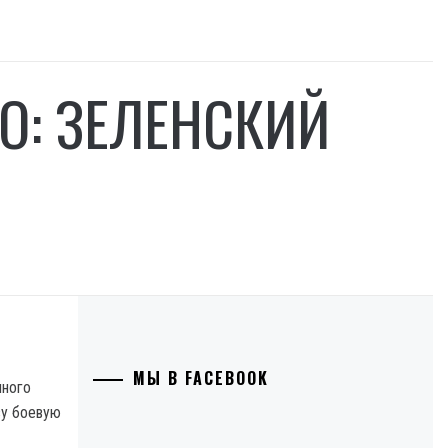
О: ЗЕЛЕНСКИЙ
МЫ В FACEBOOK
нного
зу боевую