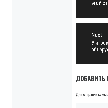
этой с
post:
Next
У игро
Next
обнару
post:
ДОБАВИТЬ
Для отправки комм