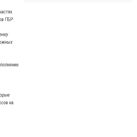
частях
ов ГБР.
енку
можных
ыполнение
торые
ксов на