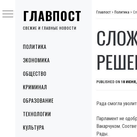
Skip
ГЛАВПОСТ
to
Главпост
>
Политика
>
Сл
content
СЛОЖ
СВЕЖИЕ И ГЛАВНЫЕ НОВОСТИ
Primary
ПОЛИТИКА
Menu
РЕШЕ
ЭКОНОМИКА
ОБЩЕСТВО
PUBLISHED ON
18 ИЮНЯ,
КРИМИНАЛ
ОБРАЗОВАНИЕ
Рада смогла уволит
ТЕХНОЛОГИИ
Парламент не одобр
Вакарчуком. Соотве
КУЛЬТУРА
Рады.