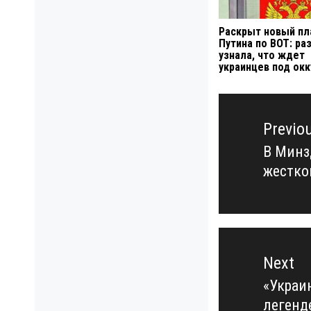
Раскрыт новый пл
Путина по ВОТ: ра
узнала, что ждет
украинцев под ок
Навигация
по
Previo
записям
В Минз
Previo
жестко
post:
Next
«Украи
Next
леген