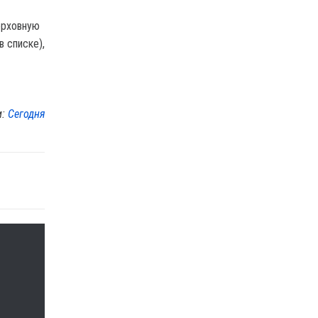
ерховную
 списке),
м:
Сегодня