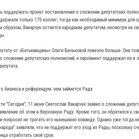
ь поддержать проект постановления о сложении депутатских полн
ддержали только 175 коллег, тогда как необходимый минимум для 
им образом, Вакарчук остается народным депутатом, несмотря на св
ды.
путату от «Батькивщины» Ольге Бельковой повезло больше. Она то
 о сложении депутатских полномочий, и парламент поддержал ее в 
депутата.
го бизнеса и референдум: чем займется Рада
ти "Сегодня", 11 июня Святослав Вакарчук заявил о сложении депут
заявление об этом в Верховную Раду. Кроме того, он обратился к с
 попросил не трогать его нынешнюю команду. Однако уже тогда н
народа" заявляли, что не поддержат его уход из Рады, поскольку сч
нца отработать свой срок.