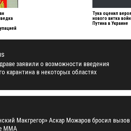
ан
Тука оценил веро
зведка
нового витка вой
Путина в Украине
купацией
us
драве заявили о возможности введения
us
го карантина в некоторых областях
нский Макгрегор» Аскар Можаров бросил вызов
де ММА