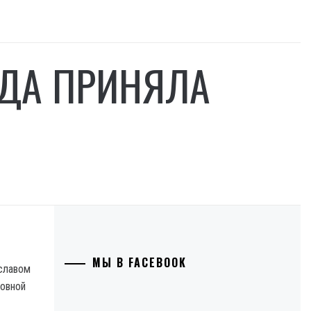
АДА ПРИНЯЛА
МЫ В FACEBOOK
славом
ховной