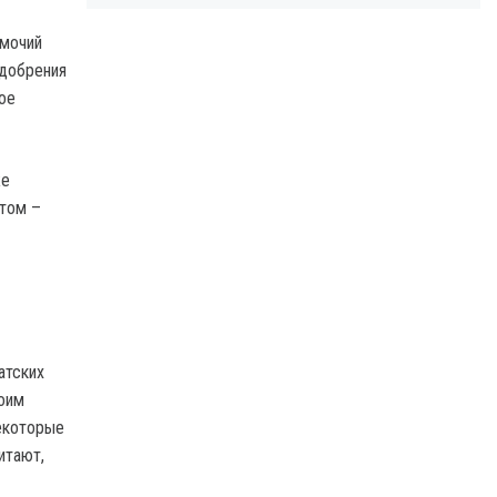
омочий
одобрения
ое
же
этом –
атских
воим
екоторые
итают,