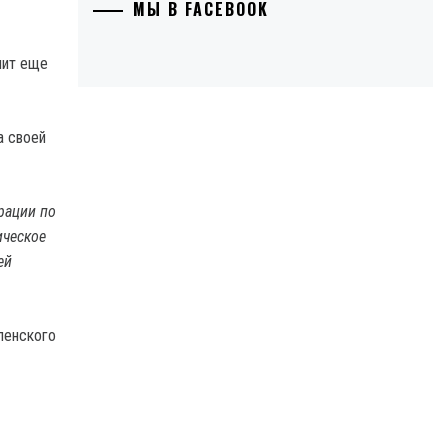
МЫ В FACEBOOK
лит еще
а своей
рации по
ическое
ей