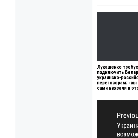
Лукашенко требу
подключить Белар
украинско-россий
переговорам: «вы
сами ввязали в эт
Навигация
по
Previo
записям
Украин
Previo
возмож