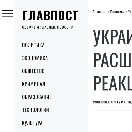
Skip
ГЛАВПОСТ
to
Главпост
>
Политика
>
Ук
content
УКРА
СВЕЖИЕ И ГЛАВНЫЕ НОВОСТИ
Primary
ПОЛИТИКА
Menu
РАСШ
ЭКОНОМИКА
ОБЩЕСТВО
РЕАК
КРИМИНАЛ
ОБРАЗОВАНИЕ
PUBLISHED ON
12 ИЮНЯ,
ТЕХНОЛОГИИ
КУЛЬТУРА