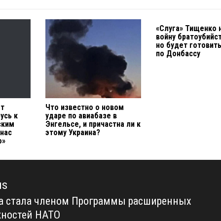
«Слуга» Тищенко 
войну братоубийс
но будет готовит
по Донбассу
ет
Что известно о новом
усь к
ударе по авиабазе в
ским
Энгельсе, и причастна ли к
 нас
этому Украина?
о»
us
а стала членом Программы расширенных
us
ностей НАТО