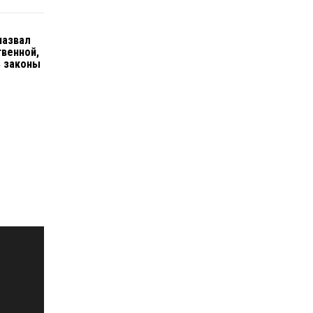
назвал
твенной,
ь законы