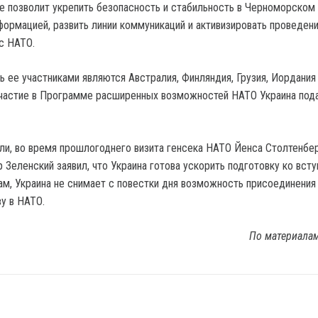
е позволит укрепить безопасность и стабильность в Черноморском 
формацией, развить линии коммуникаций и активизировать проведен
с НАТО.
ь ее участниками являются Австралия, Финляндия, Грузия, Иордания
участие в Программе расширенных возможностей НАТО Украина пода
и, во время прошлогоднего визита генсека НАТО Йенса Столтенбер
 Зеленский заявил, что Украина готова ускорить подготовку ко вст
вам, Украина не снимает с повестки дня возможность присоединения
у в НАТО.
По материала