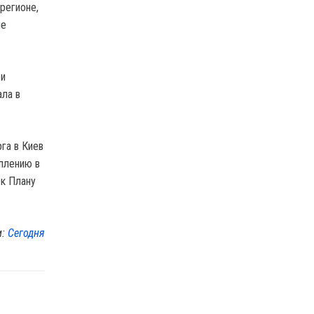
регионе,
ие
 и
ла в
га в Киев
уплению в
 к Плану
м:
Сегодня