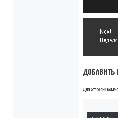
post:
Next
Неделя
Next
post:
ДОБАВИТЬ
Для отправки комм