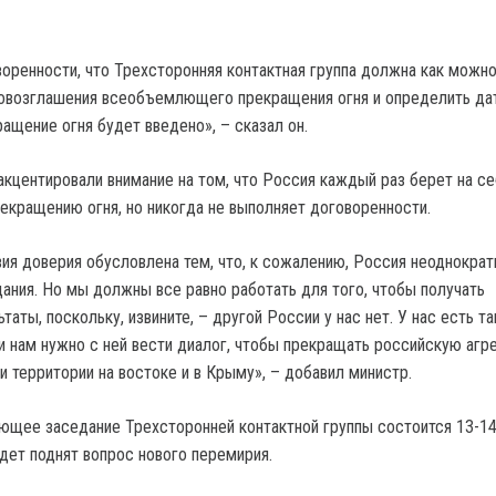
оренности, что Трехсторонняя контактная группа должна как можн
овозглашения всеобъемлющего прекращения огня и определить дат
ащение огня будет введено», – сказал он.
кцентировали внимание на том, что Россия каждый раз берет на се
рекращению огня, но никогда не выполняет договоренности.
ия доверия обусловлена тем, что, к сожалению, Россия неоднократ
ания. Но мы должны все равно работать для того, чтобы получать
аты, поскольку, извините, – другой России у нас нет. У нас есть та
 и нам нужно с ней вести диалог, чтобы прекращать российскую агр
и территории на востоке и в Крыму», – добавил министр.
ющее заседание Трехсторонней контактной группы состоится 13-14
удет поднят вопрос нового перемирия.