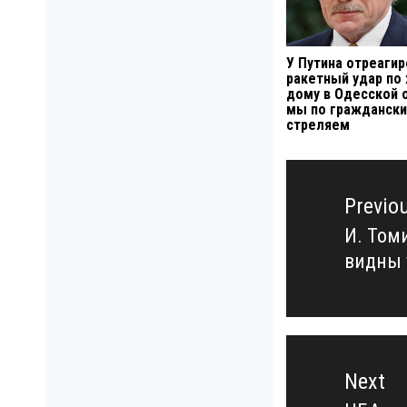
У Путина отреагир
ракетный удар по
дому в Одесской 
мы по граждански
стреляем
Навигация
по
Previo
записям
И. Том
Previo
видны 
post:
Next