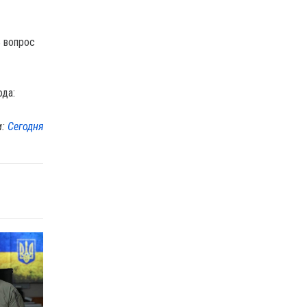
ь вопрос
ода:
м:
Сегодня