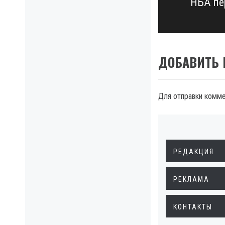
НБА пе
Next
post:
ДОБАВИТЬ
Для отправки комм
РЕДАКЦИЯ
РЕКЛАМА
КОНТАКТЫ