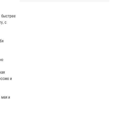
о быстрее
у, с
бя
но
кая
ессию и
 мая и