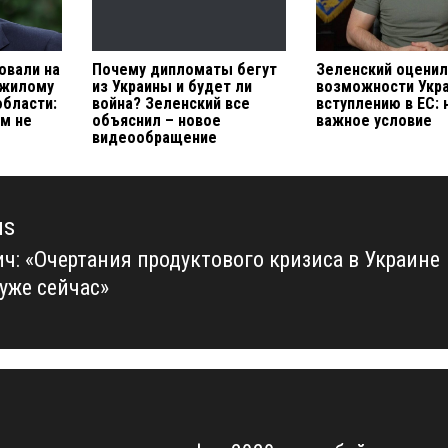
овали на
Почему дипломаты бегут
Зеленский оцени
 жилому
из Украины и будет ли
возможности Укр
области:
война? Зеленский все
вступлению в ЕС: 
м не
объяснил – новое
важное условие
видеообращение
us
ич: «Очертания продуктового кризиса в Украине
us
уже сейчас»