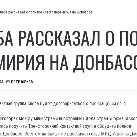
леба рассказал о попытке нового перемирия на Донбассе
БА РАССКАЗАЛ О П
МИРИЯ НА ДОНБАС
20
BY
ПЕТР ЮРЬЕВ
актная группа снова будет договариваться о прекращении огня
еговорах между министрами иностранных дела стран «нормандско
ись поручить Трехсторонней контактной группе обсудить полное
а Донбассе. Об этом на брифинге рассказал глава МИД Украины Дм