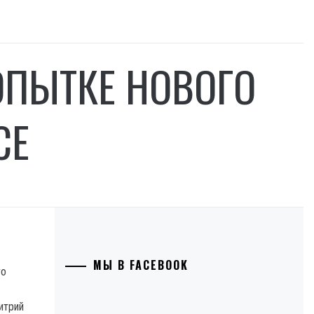
ОПЫТКЕ НОВОГО
СЕ
МЫ В FACEBOOK
го
итрий