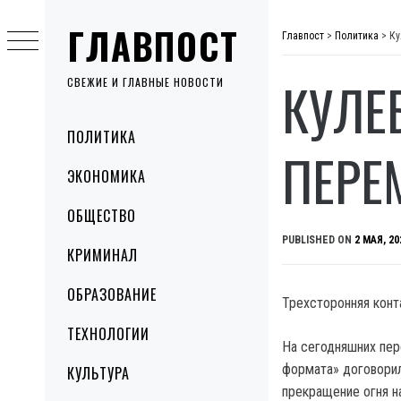
Skip
ГЛАВПОСТ
to
Главпост
>
Политика
>
Ку
content
КУЛЕ
СВЕЖИЕ И ГЛАВНЫЕ НОВОСТИ
Primary
ПОЛИТИКА
Menu
ПЕРЕ
ЭКОНОМИКА
ОБЩЕСТВО
PUBLISHED ON
2 МАЯ, 20
КРИМИНАЛ
ОБРАЗОВАНИЕ
Трехсторонняя конт
ТЕХНОЛОГИИ
На сегодняшних пер
формата» договорил
КУЛЬТУРА
прекращение огня н