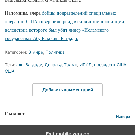
Напомним, вчера
бойцы подразделений специальных
операций США совершили рейд в сирийской провинции,
вследствие которого был убит лидер «Исламского
государства» Абу Бакр аль-Багдади.
Категории:
В мире
,
Политика
Теги:
аль-Багдади
,
Дональд Трамп
,
ИГИЛ
,
президент США
,
США
Добавить комментарий
Главпост
Наверх
Exit mobile version