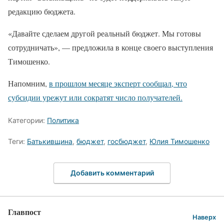
редакцию бюджета.
«Давайте сделаем другой реальный бюджет. Мы готовы
сотрудничать», — предложила в конце своего выступления
Тимошенко.
Напомним,
в прошлом месяце эксперт сообщал, что
субсидии урежут или сократят число получателей.
Категории:
Политика
Теги:
Батькивщина
,
бюджет
,
госбюджет
,
Юлия Тимошенко
Добавить комментарий
Главпост
Наверх