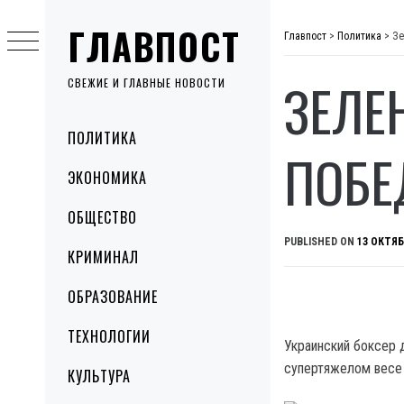
Skip
ГЛАВПОСТ
to
Главпост
>
Политика
>
Зе
content
ЗЕЛЕ
СВЕЖИЕ И ГЛАВНЫЕ НОВОСТИ
Primary
ПОЛИТИКА
Menu
ПОБЕ
ЭКОНОМИКА
ОБЩЕСТВО
PUBLISHED ON
13 ОКТЯБ
КРИМИНАЛ
ОБРАЗОВАНИЕ
ТЕХНОЛОГИИ
Украинский боксер 
супертяжелом весе
КУЛЬТУРА