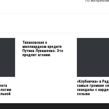
По материала
Тихановская о
миллиардном кредите
Путина Лукашенко: Это
продлит агонию
«Клубничка» в Рад
ента
самые громкие се
ологию
скандалы с нарде
альной
созыва