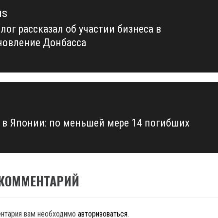
us
лог рассказал об участии бизнеса в
us
новление Донбасса
 в Японии: по меньшей мере 14 погибших
 КОММЕНТАРИЙ
ентария вам необходимо
авторизоваться
.