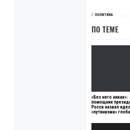
ПОЛИТИКА
ПО ТЕМЕ
«Без него никак»:
помощник презид
Росси назвал иде
«путинизма» глоб
Навигация