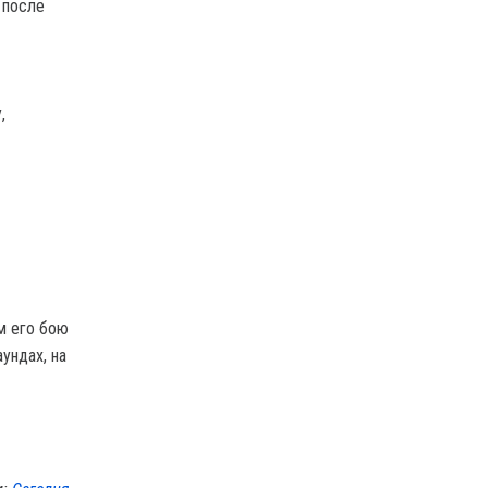
 после
,
м его бою
ундах, на