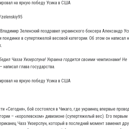
/zelenskiy95
Владимир Зеленский поздравил украинского боксера Александр Ус
 поединке в супертяжелой весовой категории. Об этом он написал н
.
бедил Чазза Уизерспуна! Украина гордится своими чемпионами! Не
 – написал глава государства.
и «Сегодня», бой состоялся в Чикаго, где украинец впервые провод
егории – «королевском» дивизионе (супертяжелый вес). Его первым
ериканец Чазз Уизерспун, который в последний момент заменил дру