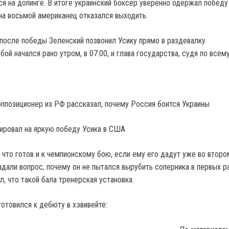
ся на допинге. В итоге украинский боксер уверенно одержал победу
на восьмой американец отказался выходить.
 после победы Зеленский позвонил Усику прямо в раздевалку.
бой начался рано утром, в 07:00, и глава государства, судя по всему
оппозиционер из РФ рассказал, почему Россия боится Украины
 что готов и к чемпионскому бою, если ему его дадут уже во второ
адали вопрос, почему он не пытался вырубить соперника в первых ра
л, что такой бала тренерская установка.
готовился к дебюту в хэвивейте: