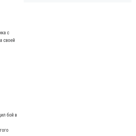
ика с
а своей
ил бой в
гого