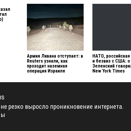
казал
тал
о)
Армия Ливана отступает: в
НАТО, российская
Reuters узнали, как
и безвиз с США: о
проходит наземная
Зеленский говори
операция Израиля
New York Times
us
ине резко выросло проникновение интернета.
us
ны