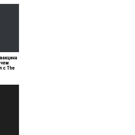
 вакцина
 чем
л с The