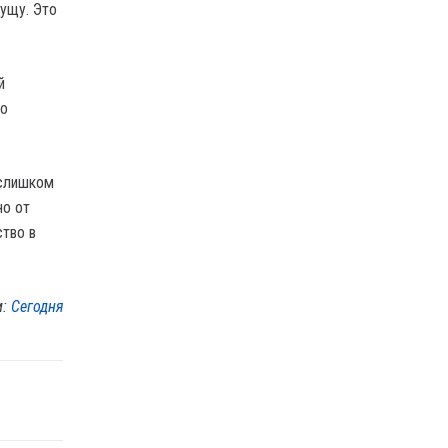
пущу. Это
й
то
 слишком
но от
ство в
м:
Сегодня