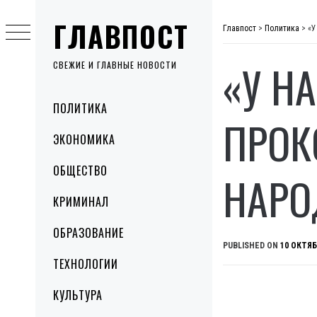
Skip
ГЛАВПОСТ
to
Главпост
>
Политика
>
«У
content
«У Н
СВЕЖИЕ И ГЛАВНЫЕ НОВОСТИ
Primary
ПОЛИТИКА
Menu
ПРОК
ЭКОНОМИКА
ОБЩЕСТВО
НАРО
КРИМИНАЛ
ОБРАЗОВАНИЕ
PUBLISHED ON
10 ОКТЯБ
ТЕХНОЛОГИИ
КУЛЬТУРА