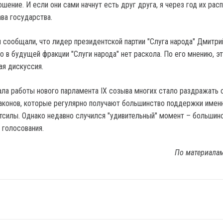
шение. И если они сами начнут есть друг друга, я через год их рас
ава государства.
 сообщали, что лидер президентской партии "Слуга народа" Дмитри
о в будущей фракции "Слуги народа" нет раскола. По его мнению, э
ая дискуссия.
ала работы нового парламента IX созыва многих стало раздражать
аконов, которые регулярно получают большинство поддержки имен
тсилы. Однако недавно случился "удивительный" момент – большин
 голосования.
По материала