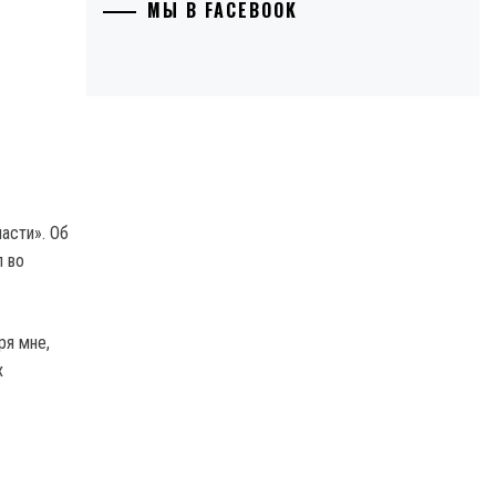
МЫ В FACEBOOK
асти». Об
л во
ря мне,
х