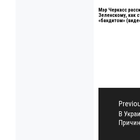
Мэр Черкасс расс
Зеленскому, как с
«бандитом» (виде
Навигация
по
Previo
записям
В Укра
Previo
Причи
post: