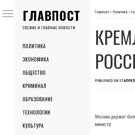
Skip
ГЛАВПОСТ
to
Главпост
>
Политика
>
Кр
content
КРЕМ
СВЕЖИЕ И ГЛАВНЫЕ НОВОСТИ
Primary
ПОЛИТИКА
Menu
РОСС
ЭКОНОМИКА
ОБЩЕСТВО
PUBLISHED ON
17 АПРЕЛ
КРИМИНАЛ
ОБРАЗОВАНИЕ
ТЕХНОЛОГИИ
Москва держит боль
министр
КУЛЬТУРА