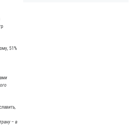
ы
тр
ому, 51%
дами
ого
славить,
трану – в