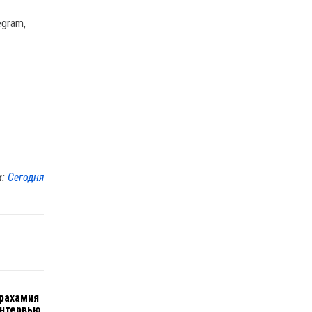
egram,
м:
Сегодня
рахамия
интервью