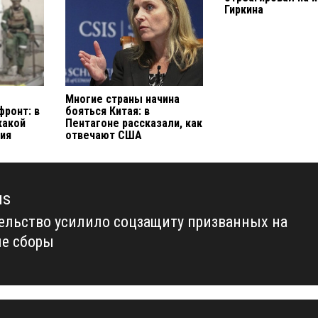
Гиркина
Многие страны начина
фронт: в
бояться Китая: в
какой
Пентагоне рассказали, как
сия
отвечают США
us
ельство усилило соцзащиту призванных на
us
е сборы