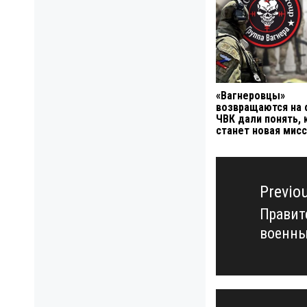
«Вагнеровцы»
возвращаются на 
ЧВК дали понять, 
станет новая мис
Навигация
по
Previo
записям
Правит
Previo
военны
post: