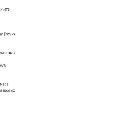
личать
ру Путину
импатии к
 26%
 мере
ля первых