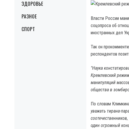
ЗДОРОВЬЕ
РАЗНОЕ
Власти России мани
соцопроса об отнош
СПОРТ
иностранных дел Ук
Так он прокомменти
респондентов позит
"Наука констатиров
Кремлевский режим 
манипуляций массо
общества в зомбиро
По словам Климкина
уважать тирана-пар
соотечественников, 
один огромный кон