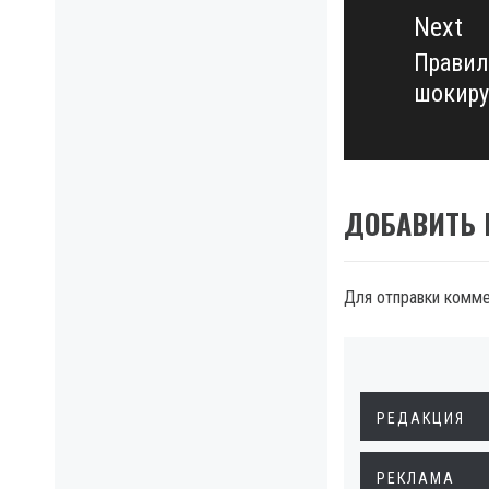
Next
Правил
Next
шокиру
post:
ДОБАВИТЬ
Для отправки комм
РЕДАКЦИЯ
РЕКЛАМА