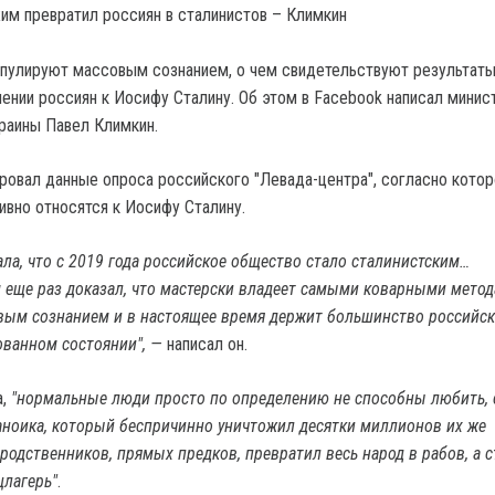
пулируют массовым сознанием, о чем свидетельствуют результат
ении россиян к Иосифу Сталину. Об этом в Facebook написал минис
раины Павел Климкин.
ровал данные опроса российского "Левада-центра", согласно котор
ивно относятся к Иосифу Сталину.
ала, что с 2019 года российское общество стало сталинистским…
еще раз доказал, что мастерски владеет самыми коварными мето
вым сознанием и в настоящее время держит большинство российск
ванном состоянии", —
написал он.
,
"нормальные люди просто по определению не способны любить, 
аноика, который беспричинно уничтожил десятки миллионов их же
родственников, прямых предков, превратил весь народ в рабов, а с
цлагерь"
.