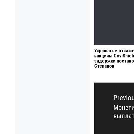
Украина не откаже
вакцины CoviShiel
задержки поставо
Степанов
Навигация
по
Previo
записям
Монети
Previo
выплат
post: