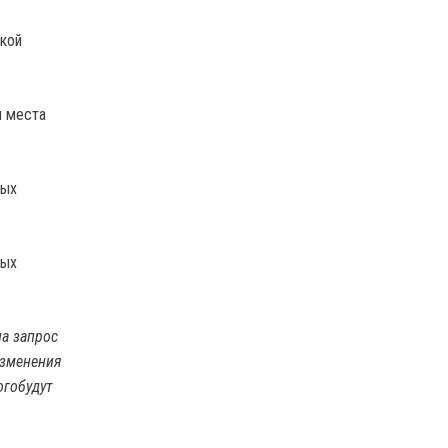
ской
и места
ных
ных
на запрос
изменения
огобудут