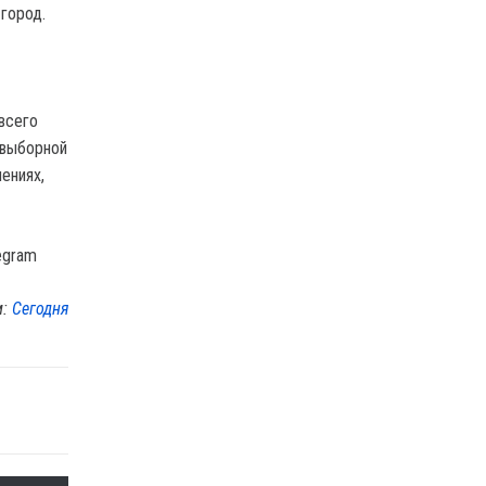
город.
всего
двыборной
ениях,
egram
м:
Сегодня