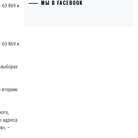
МЫ В FACEBOOK
 63 869 и
 63 869 и
х выборах
о вторник
ого,
о адреса.
в», –