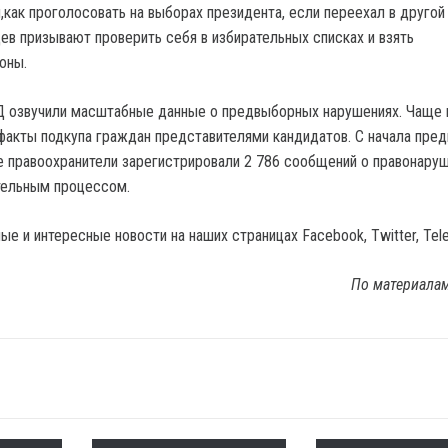
как проголосовать на выборах президента, если переехал в другой 
цев призывают проверить себя в избирательных списках и взять
оны.
Д озвучили масштабные данные о предвыборных нарушениях. Чаще 
факты подкупа граждан представителями кандидатов. С начала пре
е правоохранители зарегистрировали 2 786 сообщений о правонаруш
тельным процессом.
е и интересные новости на наших страницах Facebook, Twitter, Tel
По материала