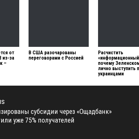
тся от
В США разочарованы
Расчистить
d из-за
переговорами с Россией
«информационный
к –
почему Зеленско
лично выступить 
украинцами
us
зированы субсидии через «Ощадбанк»
us
или уже 75% получателей