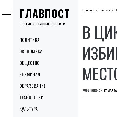
Skip
ГЛАВПОСТ
to
Главпост
>
Политика
>
В 
content
В ЦИ
СВЕЖИЕ И ГЛАВНЫЕ НОВОСТИ
Primary
ПОЛИТИКА
Menu
ИЗБИ
ЭКОНОМИКА
ОБЩЕСТВО
МЕСТ
КРИМИНАЛ
ОБРАЗОВАНИЕ
PUBLISHED ON
27 МАРТА
ТЕХНОЛОГИИ
КУЛЬТУРА