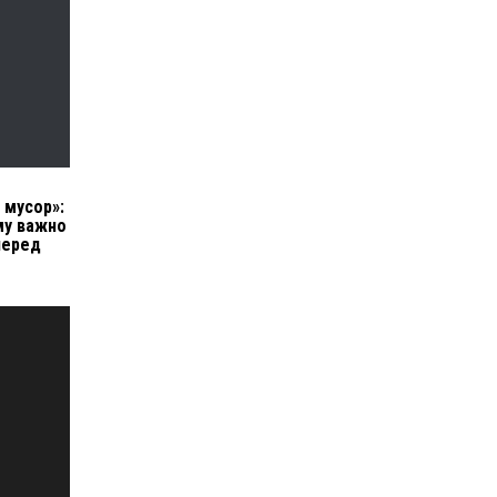
 мусор»:
му важно
перед