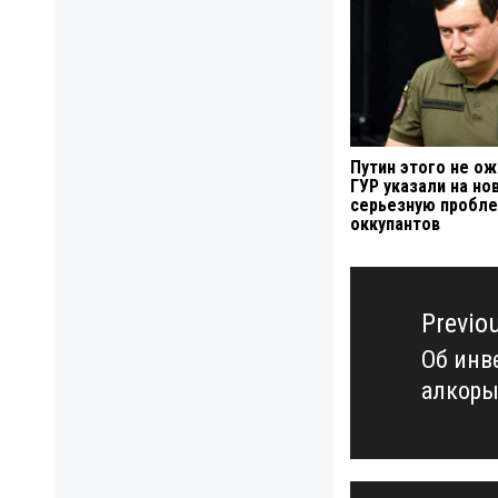
Путин этого не ож
ГУР указали на но
серьезную пробл
оккупантов
Навигация
по
Previo
записям
Об инв
Previo
алкоры
post: