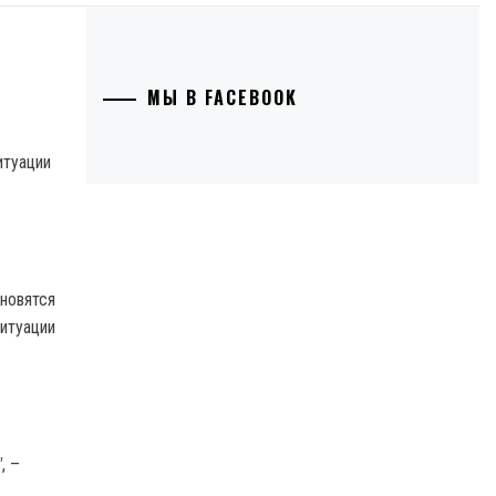
МЫ В FACEBOOK
новятся
ситуации
"
, –