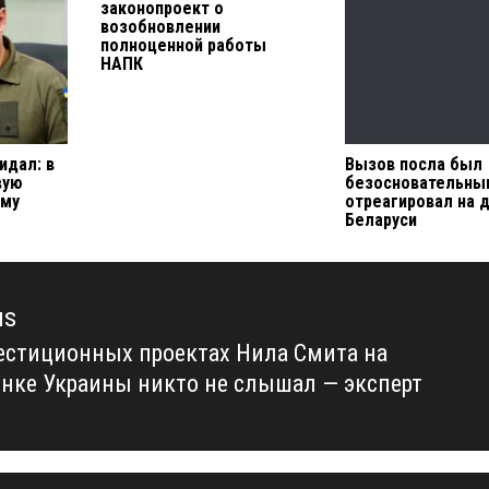
законопроект о
возобновлении
полноценной работы
НАПК
идал: в
Вызов посла был
вую
безосновательны
ему
отреагировал на 
Беларуси
us
естиционных проектах Нила Смита на
us
нке Украины никто не слышал — эксперт