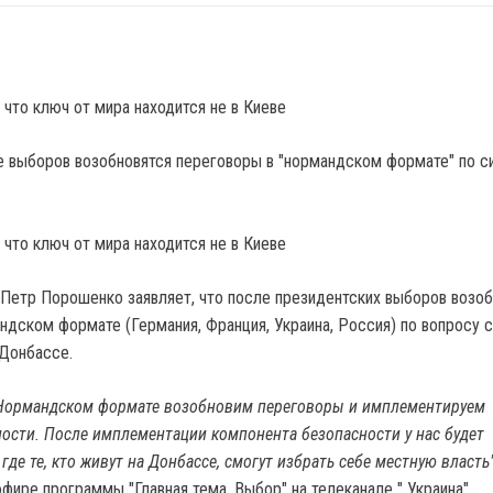
 что ключ от мира находится не в Киеве
 что ключ от мира находится не в Киеве
Петр Порошенко заявляет, что после президентских выборов возоб
ндском формате (Германия, Франция, Украина, Россия) по вопросу 
 Донбассе.
Нормандском формате возобновим переговоры и имплементируем
ости. После имплементации компонента безопасности у нас будет
 где те, кто живут на Донбассе, смогут избрать себе местную власть
фире программы "Главная тема. Выбор" на телеканале " Украина".