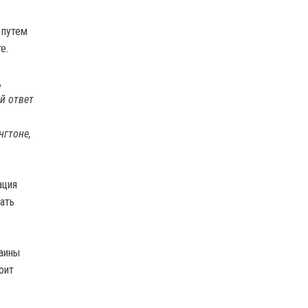
 путем
е.
,
й ответ
нгтоне,
ация
ать
раины
оит