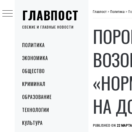
Skip
ГЛАВПОСТ
to
Главпост
>
Политика
>
По
content
ПОРО
СВЕЖИЕ И ГЛАВНЫЕ НОВОСТИ
Primary
ПОЛИТИКА
Menu
ВОЗО
ЭКОНОМИКА
ОБЩЕСТВО
«НОР
КРИМИНАЛ
НА Д
ОБРАЗОВАНИЕ
ТЕХНОЛОГИИ
КУЛЬТУРА
PUBLISHED ON
22 МАРТА