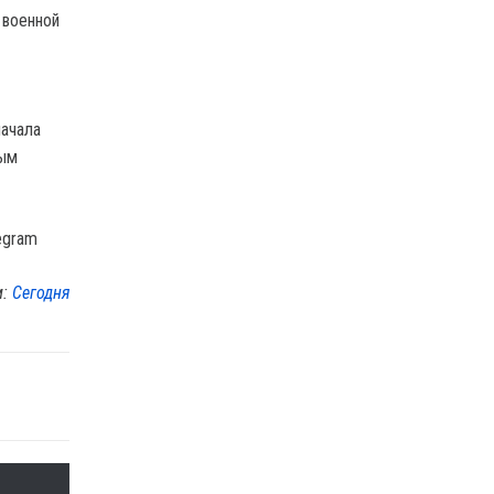
 военной
начала
ным
egram
м:
Сегодня