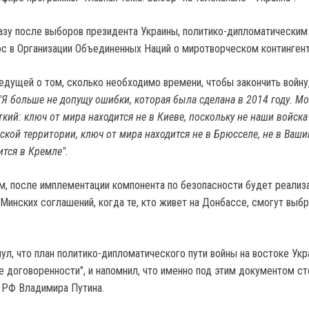
разу после выборов президента Украины, политико-дипломатическим
ос в Организации Объединенных Наций о миротворческом контингент
ведущей о том, сколько необходимо времени, чтобы закончить войну
"Я больше не допущу ошибки, которая была сделана в 2014 году. Мо
кий: ключ от мира находится не в Киеве, поскольку не наши войска
ской территории, ключ от мира находится не в Брюсселе, не в Ваши
ится в Кремле".
ам, после имплементации компонента по безопасности будет реализ
Минских соглашений, когда те, кто живет на Донбассе, смогут выбр
ул, что план политико-дипломатического пути войны на востоке Ук
е договоренности", и напомнил, что именно под этим документом ст
 РФ Владимира Путина.