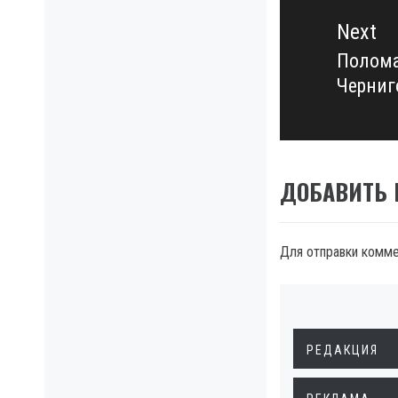
Next
Полома
Next
Черниг
post:
ДОБАВИТЬ
Для отправки комм
РЕДАКЦИЯ