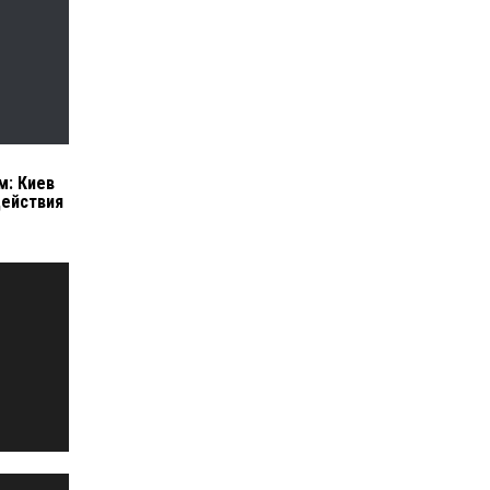
м: Киев
действия