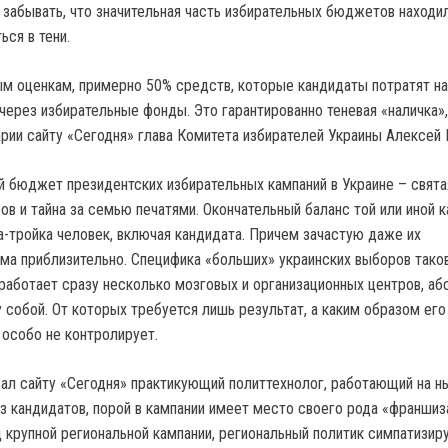
т забывать, что значительная часть избирательных бюджетов находи
ся в тени.
 оценкам, примерно 50% средств, которые кандидаты потратят на
через избирательные фонды. Это гарантированно теневая «наличка»,
рии сайту «Сегодня» глава Комитета избирателей Украины Алексей
й бюджет президентских избирательных кампаний в Украине – свята
в и тайна за семью печатями. Окончательный баланс той или иной 
а-тройка человек, включая кандидата. Причем зачастую даже их
ма приблизительно. Специфика «больших» украинских выборов таков
 работает сразу несколько мозговых и организационных центров, а
 собой. От которых требуется лишь результат, а каким образом его
 особо не контролирует.
азал сайту «Сегодня» практикующий политтехнолог, работающий на 
из кандидатов, порой в кампании имеет место своего рода «франшиз
 крупной региональной кампании, региональный политик симпатизир