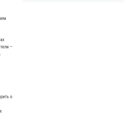
чем
рах
тели –
ь
рить о
е
х