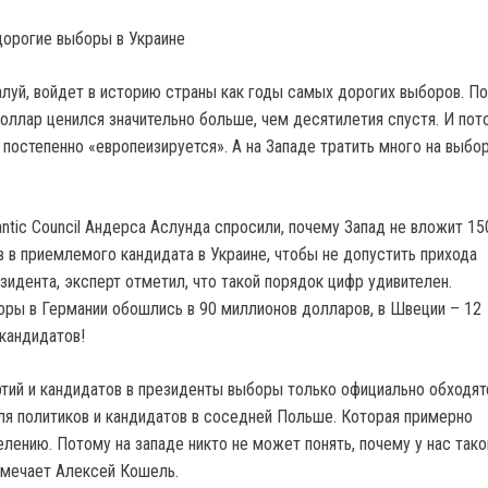
дорогие выборы в Украине
алуй, войдет в историю страны как годы самых дорогих выборов. П
доллар ценился значительно больше, чем десятилетия спустя. И пото
 постепенно «европеизируется». А на Западе тратить много на выбо
antic Council Андерса Аслунда спросили, почему Запад не вложит 15
 в приемлемого кандидата в Украине, чтобы не допустить прихода
зидента, эксперт отметил, что такой порядок цифр удивителен.
ры в Германии обошлись в 90 миллионов долларов, в Швеции – 12
 кандидатов!
ртий и кандидатов в президенты выборы только официально обходятс
ля политиков и кандидатов в соседней Польше. Которая примерно
лению. Потому на западе никто не может понять, почему у нас тако
тмечает Алексей Кошель.