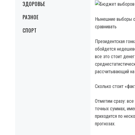
ЗДОРОВЬЕ
РАЗНОЕ
Нынешние выборы об
сравнивать
СПОРТ
Президентская гонк
обойдется недешево
все это стоит дене
среднестатистическ
рассчитывающий на 
Сколько стоит «фак
Отметим сразу: все
точных суммах, име
приходится по неск
прогнозах.