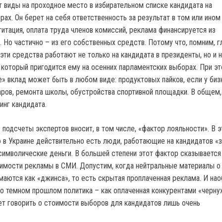
т виды на проходное место в избирательном списке кандидата на
ах. Он берет на себя ответственность за результат в том или ином
гитация, оплата труда членов комиссий, реклама финансируется из
 Но частично – из его собственных средств. Потому что, помним, г
 эти средства работают не только на кандидата в президенты, но и н
 который пригодится ему на осенних парламентских выборах. При э
е» вклад может быть в любом виде: продуктовых пайков, если у би
аров, ремонта школы, обустройства спортивной площадки. В общем, 
инг кандидата.
 подсчеты экспертов вносит, в том числе, «фактор лояльности». В э
о в Украине действительно есть люди, работающие на кандидатов «
 символические деньги. В большей степени этот фактор сказывается
имости рекламы в СМИ. Допустим, когда нейтральные материалы о
маются как «джинса», то есть скрытая проплаченная реклама. И нао
 о темном прошлом политика – как оплаченная конкурентами «чернух
ет говорить о стоимости выборов для кандидатов лишь очень