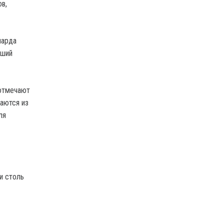
в,
иарда
вший
 отмечают
аются из
ля
и столь