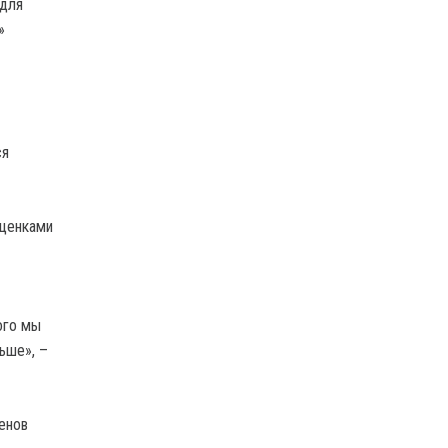
 для
»
ся
оценками
ого мы
ьше», –
енов