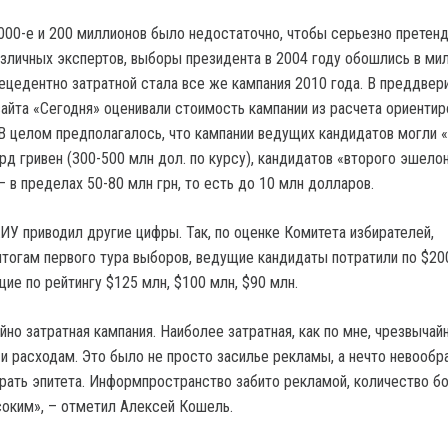
000-е и 200 миллионов было недостаточно, чтобы серьезно претенд
азличных экспертов, выборы президента в 2004 году обошлись в ми
ецедентно затратной стала все же кампания 2010 года. В преддвер
айта «Сегодня» оценивали стоимость кампании из расчета ориентир
 В целом предполагалось, что кампании ведущих кандидатов могли 
рд гривен (300-500 млн дол. по курсу), кандидатов «второго эшело
– в пределах 50-80 млн грн, то есть до 10 млн долларов.
ИУ приводил другие цифры. Так, по оценке Комитета избирателей,
итогам первого тура выборов, ведущие кандидаты потратили по $20
ие по рейтингу $125 млн, $100 млн, $90 млн.
но затратная кампания. Наиболее затратная, как по мне, чрезвычай
 и расходам. Это было не просто засилье рекламы, а нечто невообр
рать эпитета. Информпространство забито рекламой, количество б
оким», – отметил Алексей Кошель.