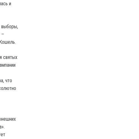
лась и
 выборы,
 –
 Кошель.
я святых
кампании
а, что
бсолютно
нынешних
а».
ует