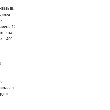
овать на
ллиард
ии
овочно 10
«стоить»
на – 400
0
но
азимое, я
ордов