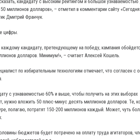
сказать, кандидату с высоким рейтингом и большой узнаваемостью
т 50 миллионов долларов», – отметил в комментарии сайту «Сегодня
тик Дмитрий Франчук.
е цифры.
 каждому кандидату, претендующему на победу, кампания обойдет
ллионов долларов. Минимум!», – считает Алексей Кошель.
ециалист по избирательным технологиям отмечает, что согласен с 
.
дату с узнаваемостью 60% и выше, чтобы получить на этих выборах
т, нужно вложить 50 плюс-минус десять миллионов долларов. Те, к
уре, полагаю, потратят 150-200 миллионов каждый. Может, чуть бол
.
половины бюджетов будет потрачено на оплату труда агитаторов, чл