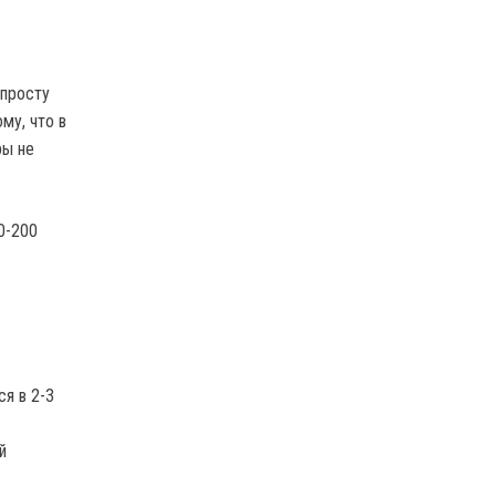
опросту
му, что в
ры не
0-200
я в 2-3
й