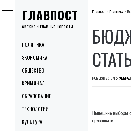
Skip
ГЛАВПОСТ
to
Главпост
>
Политика
>
Бю
content
БЮДЖ
СВЕЖИЕ И ГЛАВНЫЕ НОВОСТИ
Primary
ПОЛИТИКА
Menu
СТАТ
ЭКОНОМИКА
ОБЩЕСТВО
PUBLISHED ON
5 ФЕВРАЛ
КРИМИНАЛ
ОБРАЗОВАНИЕ
ТЕХНОЛОГИИ
Нынешние выборы об
сравнивать
КУЛЬТУРА