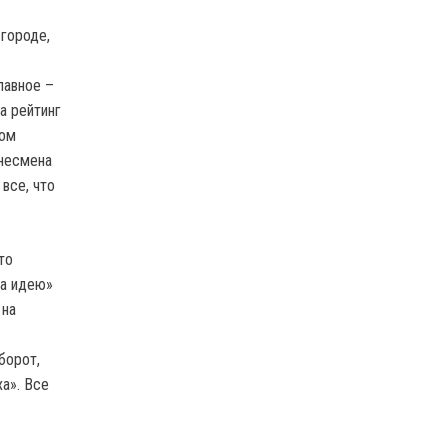
 городе,
лавное –
а рейтинг
том
знесмена
все, что
то
за идею»
 на
борот,
а». Все