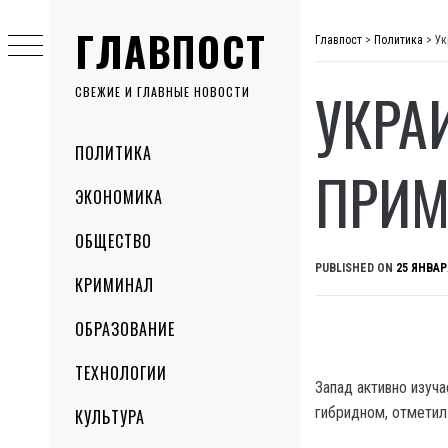
Skip
ГЛАВПОСТ
to
Главпост
>
Политика
>
Ук
content
УКРА
СВЕЖИЕ И ГЛАВНЫЕ НОВОСТИ
Primary
ПОЛИТИКА
Menu
ПРИМ
ЭКОНОМИКА
ОБЩЕСТВО
PUBLISHED ON
25 ЯНВАР
КРИМИНАЛ
ОБРАЗОВАНИЕ
ТЕХНОЛОГИИ
Запад активно изуча
гибридном, отмети
КУЛЬТУРА