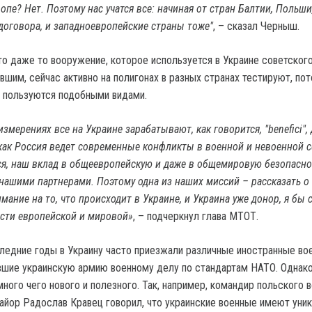
опе? Нет. Поэтому нас учатся все: начиная от стран Балтии, Польш
договора, и западноевропейские страны тоже"
, – сказал Черныш.
то даже то вооружение, которое используется в Украине советского
шим, сейчас активно на полигонах в разных странах тестируют, пот
е пользуются подобными видами.
измерениях все на Украине зарабатывают, как говорится, "benefici", 
как Россия ведет современные конфликты в военной и невоенной с
ся, наш вклад в общеевропейскую и даже в общемировую безопасно
нашими партнерами. Поэтому одна из наших миссий – рассказать о
мание на то, что происходит в Украине, и Украина уже донор, я бы с
сти европейской и мировой»
, – подчеркнул глава МТОТ.
следние годы в Украину часто приезжали различные иностранные во
вшие украинскую армию военному делу по стандартам НАТО. Однако
ного чего нового и полезного. Так, например, командир польского 
айор Радослав Кравец говорил, что украинские военные имеют уни