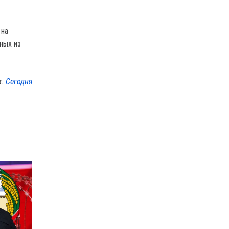
 на
ных из
м:
Сегодня