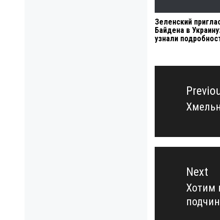
Зеленский пригла
Байдена в Украину
узнали подробнос
Навигация
по
Previo
записям
Хмельн
Previo
post:
Next
Хотим 
Next
подчин
post: