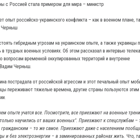
ет опыт российско-украинского конфликта – как в военном плане, та
л Черныш
стоять гибридным угрозам на украинском опыте, а также украинцы п
 в трудных военных условиях. Об этом рассказал в интервью телек
о вопросам временной оккупированных территорий и внутренне
Вадим Черныш.
аина пострадала от российской агрессии и этот печальный опыт моб
инцы переживают тяжелые времена, другие страны пользуются этим 
ии.
ашем опыте учатся все. Посмотрите, все приезжают на военные трен
 столько научились от ваших военных". Приезжают к спецслужбам – 
 гражданским – то же самое. Приезжают даже с населением пообща
оды и без электроэнергии – в заминированных районах жить. Что, т