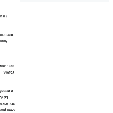
к и в
оказали,
аналу
илизовал
– учатся
ировки и
то же
ться, как
акой опыт