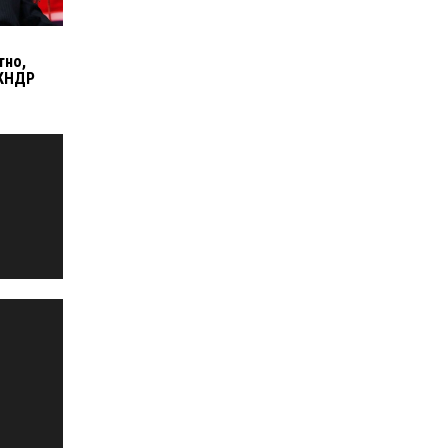
в
тно,
 КНДР