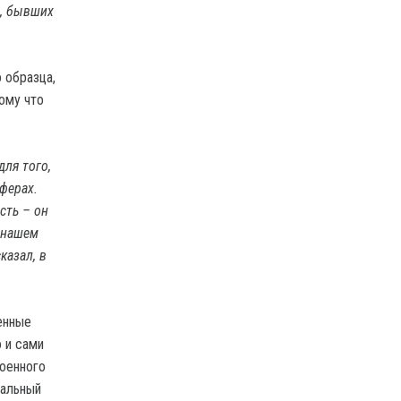
и, бывших
 образца,
ому что
для того,
ферах.
сть – он
 нашем
казал, в
енные
 и сами
военного
кальный