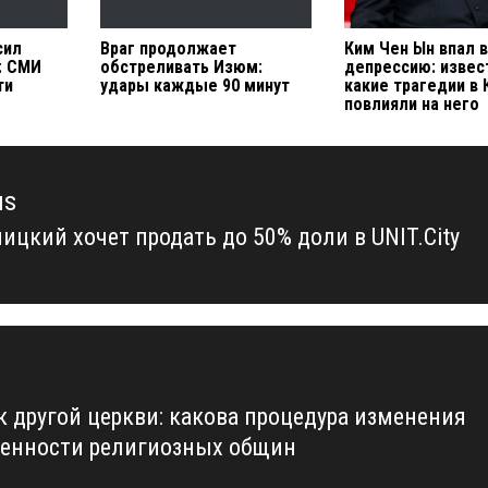
сил
Враг продолжает
Ким Чен Ын впал 
: СМИ
обстреливать Изюм:
депрессию: извес
ти
удары каждые 90 минут
какие трагедии в
повлияли на него
us
ицкий хочет продать до 50% доли в UNIT.City
us
к другой церкви: какова процедура изменения
енности религиозных общин