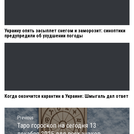
Украину опять засыплет снегом и заморозит: синоптики
предупредили об ухудшении погоды
Когда окончится карантин в Украине: Шмыгаль дал ответ
Навигация
по
Previous
записям
Таро гороскоп на сегодня 13
Previous
post:
декабря 2025 для всех знаков