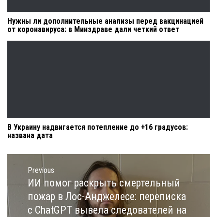
Нужны ли дополнительные анализы перед вакцинацией
от коронавируса: в Минздраве дали четкий ответ
В Украину надвигается потепление до +16 градусов:
названа дата
Навигация
по
Previous
записям
ИИ помог раскрыть смертельный
Previous
post:
пожар в Лос-Анджелесе: переписка
с ChatGPT вывела следователей на