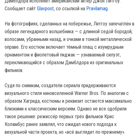
Дамблдора исполняет американский актёр Джон Литгоу.
Сообщает сайт
Glavpost
, со ссылкой на
Рravilamag.
На фотографиях, сделанных на побережье, Литгоу запечатлён в
образе легендарного волшебника — с длинной седой бородой,
волосами, убранными назад, и очками в тонкой металлической
оправе. Его костюм включает тёмный плащ с изумрудным
орнаментом и фиолетовый пиджак — узнаваемый силуэт,
перекликающийся с образом Дамблдора из оригинальных
фильмов.
Судя по снимкам, создатели сериала придерживаются
визуального стиля киновселенной Warner Bros. По аналогии с
образом Хагрида, костюмы и реквизит остаются максимально
близкими к классическим версиям. Однако не все одобрили
такое решение: режиссёр первых трёх фильмов Крис
Коламбус ранее заявлял, что ожидал нового подхода к
визуальной части проекта, но «всё выглядит по-прежнему».