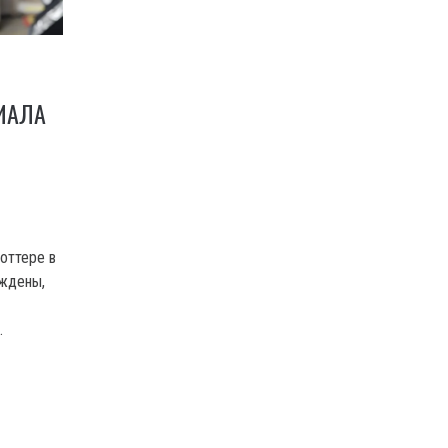
ИАЛА
оттере в
рждены,
.