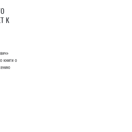
ТО
Т К
евич»
о книги о
жению