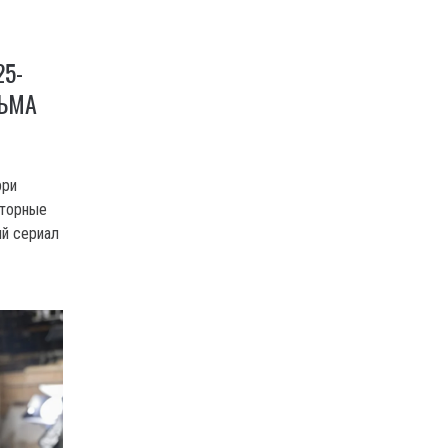
25-
ЛЬМА
рри
вторные
ый сериал