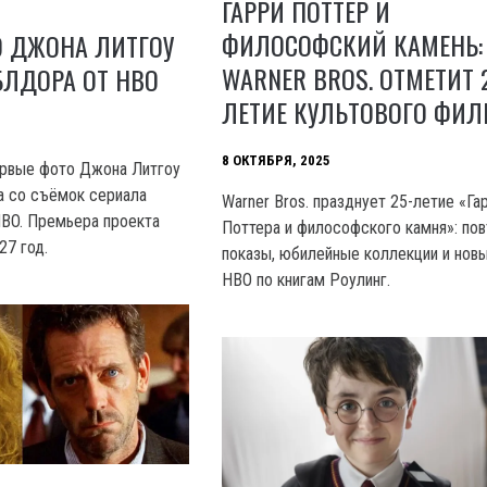
ГАРРИ ПОТТЕР И
ФИЛОСОФСКИЙ КАМЕНЬ:
О ДЖОНА ЛИТГОУ
WARNER BROS. ОТМЕТИТ 
БЛДОРА ОТ HBO
ЛЕТИЕ КУЛЬТОВОГО ФИ
8 ОКТЯБРЯ, 2025
ервые фото Джона Литгоу
а со съёмок сериала
Warner Bros. празднует 25-летие «Га
HBO. Премьера проекта
Поттера и философского камня»: по
27 год.
показы, юбилейные коллекции и нов
HBO по книгам Роулинг.