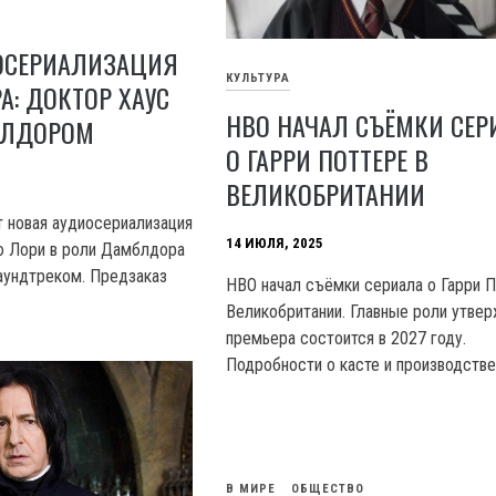
ОСЕРИАЛИЗАЦИЯ
КУЛЬТУРА
А: ДОКТОР ХАУС
HBO НАЧАЛ СЪЁМКИ СЕР
БЛДОРОМ
О ГАРРИ ПОТТЕРЕ В
ВЕЛИКОБРИТАНИИ
т новая аудиосериализация
14 ИЮЛЯ, 2025
ю Лори в роли Дамблдора
аундтреком. Предзаказ
HBO начал съёмки сериала о Гарри П
Великобритании. Главные роли утве
премьера состоится в 2027 году.
Подробности о касте и производстве
В МИРЕ
ОБЩЕСТВО