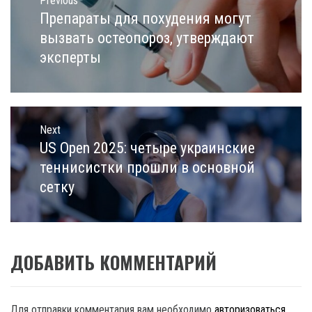
по
Previous
записям
Препараты для похудения могут
Previous
post:
вызвать остеопороз, утверждают
эксперты
Next
US Open 2025: четыре украинские
Next
post:
теннисистки прошли в основной
сетку
ДОБАВИТЬ КОММЕНТАРИЙ
Для отправки комментария вам необходимо
авторизоваться
.