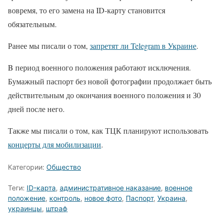
вовремя, то его замена на ID-карту становится
обязательным.
Ранее мы писали о том,
запретят ли Telegram в Украине
.
B период военного положения работают исключения.
Бумажный паспорт без новой фотографии продолжает быть
действительным до окончания военного положения и З0
дней после него.
Также мы писали о том, как ТЦК планируют использовать
концерты для мобилизации
.
Категории:
Общество
Теги:
ID-карта
,
административное наказание
,
военное
положение
,
контроль
,
новое фото
,
Паспорт
,
Украина
,
украинцы
,
штраф