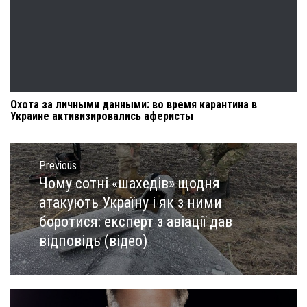
Охота за личными данными: во время карантина в
Украине активизировались аферисты
Навигация
по
Previous
записям
Чому сотні «шахедів» щодня
Previous
post:
атакують Україну і як з ними
боротися: експерт з авіації дав
відповідь (відео)