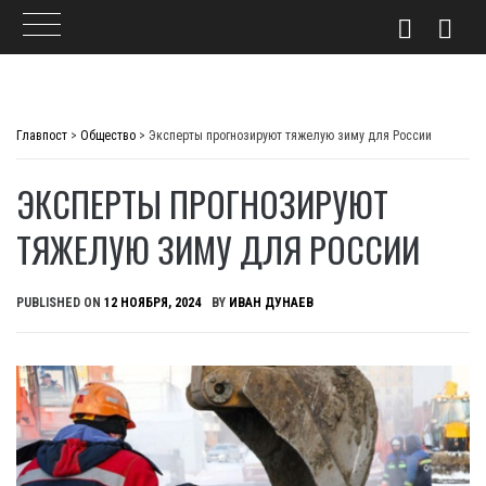
Skip
to
Главпост
>
Общество
>
Эксперты прогнозируют тяжелую зиму для России
content
ЭКСПЕРТЫ ПРОГНОЗИРУЮТ
ТЯЖЕЛУЮ ЗИМУ ДЛЯ РОССИИ
PUBLISHED ON
12 НОЯБРЯ, 2024
BY
ИВАН ДУНАЕВ