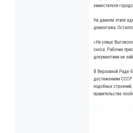
заместителя город
На данном этапе ид
демонтажа. Осталос
«На улице Выговско
сноса. Рабочие при
документами не зай
В Верховной Раде б
достижениям CCCP и
подобных строений,
правительстве пооб