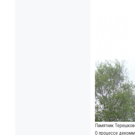
Памятник Терешково
О процессе декомм