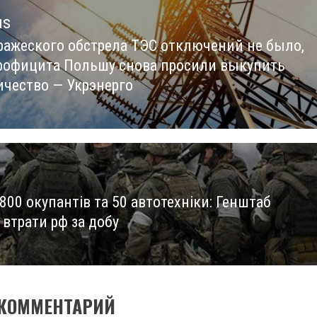
us
вражеского обстрела ТЭС отключений не было,
us
профицита Польшу снова просили выкупить
ичество — Укрэнерго
00 окупантів та 50 автотехніки: Генштаб
 втрати рф за добу
 КОММЕНТАРИЙ