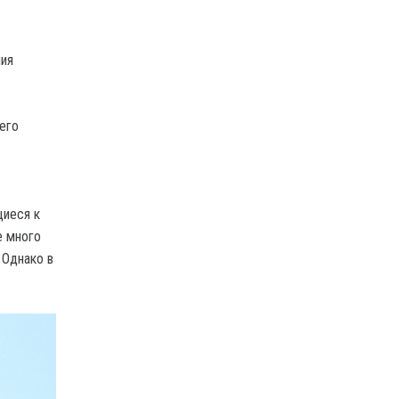
ния
его
щиеся к
е много
 Однако в