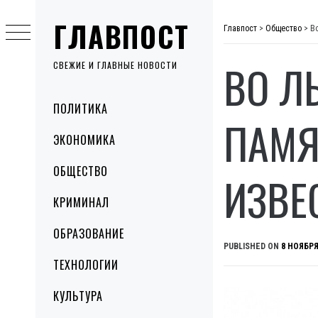
Skip
ГЛАВПОСТ
to
Главпост
>
Общество
>
В
content
ВО Л
СВЕЖИЕ И ГЛАВНЫЕ НОВОСТИ
Primary
ПОЛИТИКА
Menu
ПАМЯ
ЭКОНОМИКА
ОБЩЕСТВО
ИЗВЕ
КРИМИНАЛ
ОБРАЗОВАНИЕ
PUBLISHED ON
8 НОЯБРЯ
ТЕХНОЛОГИИ
КУЛЬТУРА