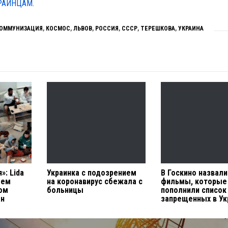
КРАИНЦАМ
.
ОММУНИЗАЦИЯ
,
КОСМОС
,
ЛЬВОВ
,
РОССИЯ
,
СССР
,
ТЕРЕШКОВА
,
УКРАИНА
»: Lida
Украинка с подозрением
В Госкино назвали
лем
на коронавирус сбежала с
фильмы, которые
ом
больницы
пополнили список
ан
запрещенных в Ук