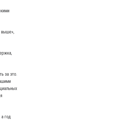
скими
а выше»,
ержка,
ь за это.
нашими
ециальных
ся
 а год