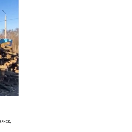
вянск,