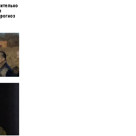
мительно
л
прогноз