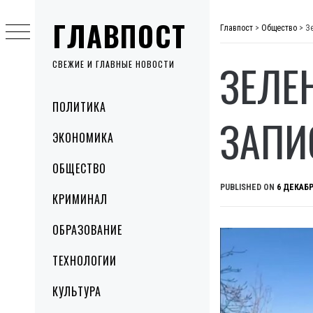
Skip
ГЛАВПОСТ
to
Главпост
>
Общество
>
З
content
ЗЕЛЕ
СВЕЖИЕ И ГЛАВНЫЕ НОВОСТИ
Primary
ПОЛИТИКА
Menu
ЗАПИ
ЭКОНОМИКА
ОБЩЕСТВО
PUBLISHED ON
6 ДЕКАБР
КРИМИНАЛ
ОБРАЗОВАНИЕ
ТЕХНОЛОГИИ
КУЛЬТУРА