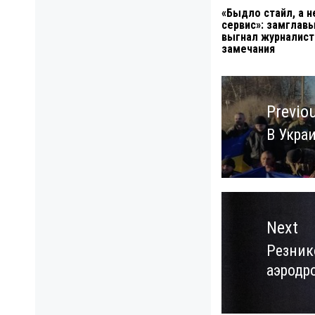
«Быдло стайл, а н
сервис»: замглавы
выгнал журналист
замечания
Навигация
по
Previo
записям
В Укра
Previo
post:
Next
Резник
Next
аэродр
post: