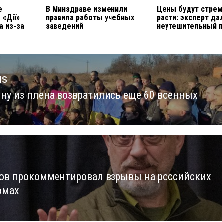
е
В Минздраве изменили
Цены будут стре
 «Дії»
правила работы учебных
расти: эксперт да
а из-за
заведений
неутешительный 
us
ину из плена возвратились еще 60 военных
us
ов прокомментировал взрывы на российских
омах