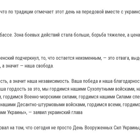
 что по традиции отмечает этот день на передовой вместе с украин
бассе. Зона боевых действий стала больше, борьба тяжелее, а цен
нский подчеркнул, то, что остается неизменным, — это отвага, выд
, а значит — наша свобода.
ть, а значит наша независимость. Ваша победа и наша благодарност
ша гордость за это, мы гордимся нашими Сухопутными войсками, 
, гордимся Военно-морскими силами, гордимся нашими Силами сп
 нашими Десантно-штурмовыми войсками, гордимся всеми, гордим
и Украины», — заявил украинский глава
овал на том, что сегодня не просто День Вооруженных Сил Украины,