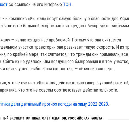
пост
со ссылкой на его интервью
ТСН
.
тный комплекс «Кинжал» несут самую большую опасность для Укра
акеты летят с большой скоростью и их трудно обезвредить системам
нжал» — является для нас проблемой. Потому что она считается
тдельном участке траектории она развивает такую скорость. И из т
ия, по крайней мере, так считается, что трижды они применяли, все
. Сбить их не удалось. Она воздушного базирования и в том участке
 и сбить, у нее наибольшая скорость», — объяснил эксперт.
ил, что не считает «Кинжал» действительно гиперзвуковой ракетой
 практика, что это не совсем соответствует действительности.
птики дали детальный прогноз погоды на зиму 2022-2023.
ННЫЙ ЭКСПЕРТ
,
КИНЖАЛ
,
ОЛЕГ ЖДАНОВ
,
РОССИЙСКАЯ РАКЕТА