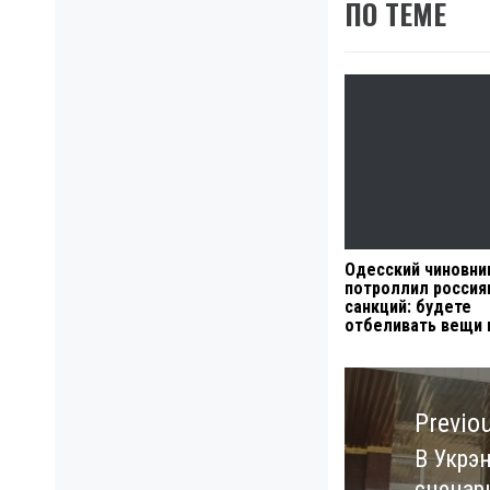
ПО ТЕМЕ
Одесский чиновни
потроллил россия
санкций: будете
отбеливать вещи 
Навигация
по
Previo
записям
В Укрэ
Previo
сценар