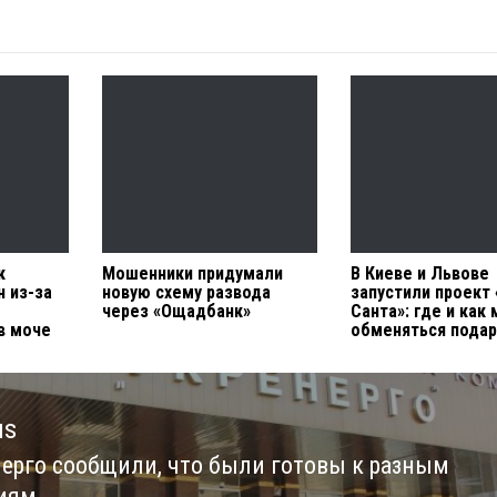
к
Мошенники придумали
В Киеве и Львове
н из-за
новую схему развода
запустили проект
через «Ощадбанк»
Санта»: где и как
в моче
обменяться пода
us
нерго сообщили, что были готовы к разным
us
иям