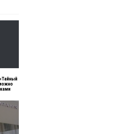
 «Тайный
 можно
рками