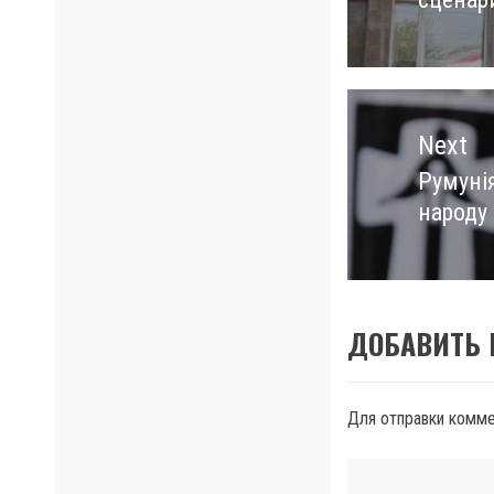
post:
Next
Румуні
Next
народу
post:
ДОБАВИТЬ
Для отправки комм