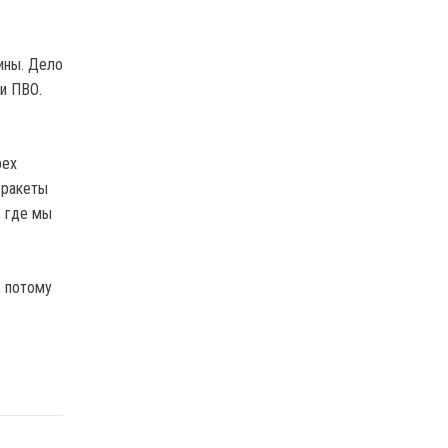
ины. Дело
и ПВО.
рех
 ракеты
, где мы
, потому