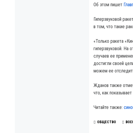
Об этом пишет
Глав
Гиперзвуковой раке
в том, что такие р
«Только ракета «Ки
гиперзвуковой. На о
случаев ее применен
достигли своей цели
можем ее отследить
Жданов также отмет
что, как показывает
Читайте также:
сино
ОБЩЕСТВО
ВОЕ