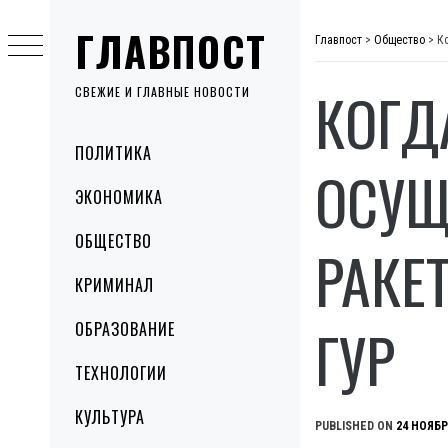
Skip
ГЛАВПОСТ
to
Главпост
>
Общество
>
К
content
КОГД
СВЕЖИЕ И ГЛАВНЫЕ НОВОСТИ
Primary
ПОЛИТИКА
Menu
ОСУЩ
ЭКОНОМИКА
ОБЩЕСТВО
РАКЕ
КРИМИНАЛ
ГУР
ОБРАЗОВАНИЕ
ТЕХНОЛОГИИ
КУЛЬТУРА
PUBLISHED ON
24 НОЯБР