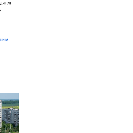
одятся
н
нным