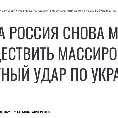
огда Россия снова может осуществить массированный ракетный удар по Украине: про
А РОССИЯ СНОВА 
ЕСТВИТЬ МАССИР
ТНЫЙ УДАР ПО УКР
Я, 2022
BY
ТАТЬЯНА ГАНЧЕРЕНКО