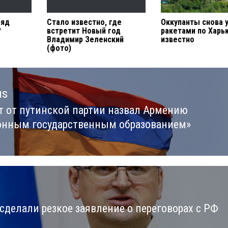
ряд
Стало известно, где
Оккупанты снова 
?
встретит Новый год
ракетами по Харьк
Владимир Зеленский
известно
(фото)
us
т от путинской партии назвал Армению
us
онным государственным образованием»
сделали резкое заявление о переговорах с РФ