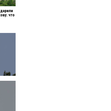
ударили
ову: что