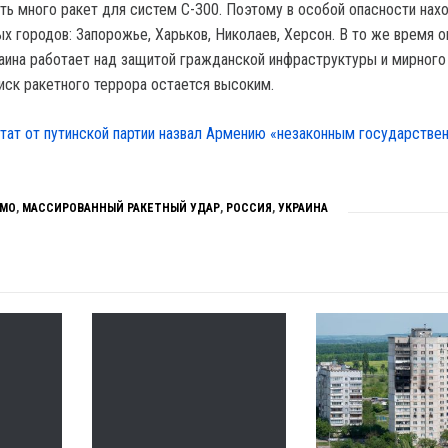
сть много ракет для систем С-300. Поэтому в особой опасности нах
х городов: Запорожье, Харьков, Николаев, Херсон. В то же время о
раина работает над защитой гражданской инфраструктуры и мирного
риск ракетного террора остается высоким.
тат от путинской партии назвал Армению «незаконным государстве
 МО
,
МАССИРОВАННЫЙ РАКЕТНЫЙ УДАР
,
РОССИЯ
,
УКРАИНА