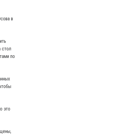
сова в
ить
а стол
тами по
анных
 чтобы
о это
ощены,