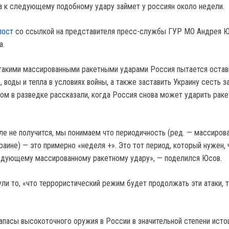
а к следующему подобному удару займет у россиян около недели.
пост
со ссылкой на представителя пресс-службы ГУР МО Андрея Ю
а.
такими массированными ракетными ударами Россия пытается остав
, воды и тепла в условиях войны, а также заставить Украину сесть з
том в разведке рассказали, когда Россия снова может ударить раке
ле не получится, мы понимаем что периодичность (ред. — массиров
раине) — это примерно «неделя +». Это тот период, который нужен,
едующему массированному ракетному удару», — поделился Юсов.
ли то, «что террористический режим будет продолжать эти атаки, т
апасы высокоточного оружия в России в значительной степени ист