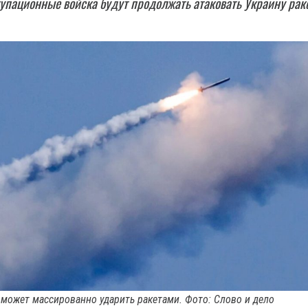
упационные войска будут продолжать атаковать Украину рак
 может массированно ударить ракетами. Фото: Слово и дело