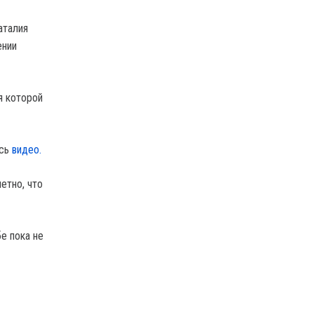
аталия
ении
я которой
ись
видео.
етно, что
е пока не