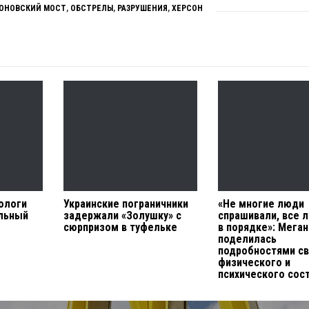
ОНОВСКИЙ МОСТ
,
ОБСТРЕЛЫ
,
РАЗРУШЕНИЯ
,
ХЕРСОН
ологи
Украинские пограничники
«Не многие люди
льный
задержали «Золушку» с
спрашивали, все л
сюрпризом в туфельке
в порядке»: Мега
поделилась
подробностями с
физического и
психического сос