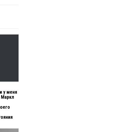
и у меня
н Маркл
воего
тояния