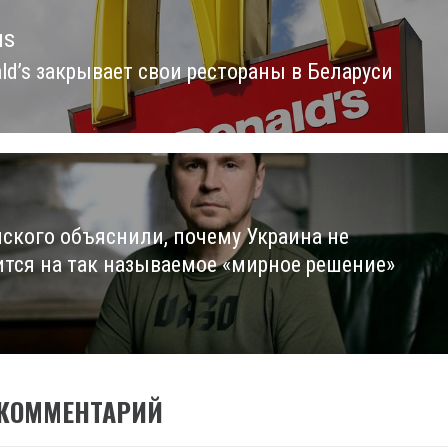
us
ld’s закрывает свои рестораны в Беларуси
us
нского объяснили, почему Украина не
ится на так называемое «мирное решение»
 КОММЕНТАРИЙ