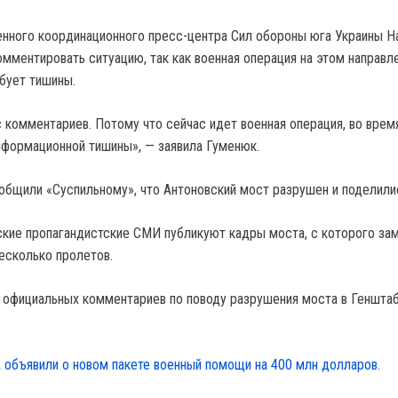
нного координационного пресс-центра Сил обороны юга Украины Н
омментировать ситуацию, так как военная операция на этом направл
бует тишины.
 комментариев. Потому что сейчас идет военная операция, во врем
формационной тишины», — заявила Гуменюк.
бщили «Суспильному», что Антоновский мост разрушен и поделил
кие пропагандистские СМИ публикуют кадры моста, с которого зам
есколько пролетов.
о официальных комментариев по поводу разрушения моста в Генштаб
объявили о новом пакете военный помощи на 400 млн долларов.