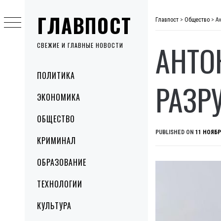
Skip
ГЛАВПОСТ
to
Главпост
>
Общество
>
А
content
АНТО
СВЕЖИЕ И ГЛАВНЫЕ НОВОСТИ
Primary
ПОЛИТИКА
Menu
РАЗР
ЭКОНОМИКА
ОБЩЕСТВО
PUBLISHED ON
11 НОЯБР
КРИМИНАЛ
ОБРАЗОВАНИЕ
ТЕХНОЛОГИИ
КУЛЬТУРА