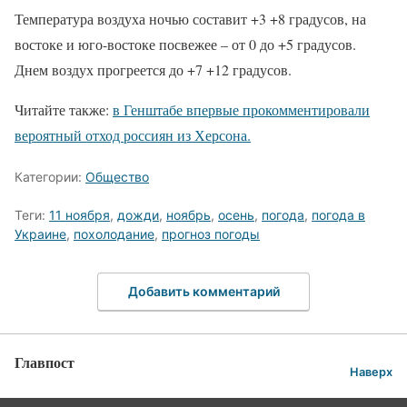
Температура воздуха ночью составит +3 +8 градусов, на
востоке и юго-востоке посвежее – от 0 до +5 градусов.
Днем воздух прогреется до +7 +12 градусов.
Читайте также:
в Генштабе впервые прокомментировали
вероятный отход россиян из Херсона.
Категории:
Общество
Теги:
11 ноября
,
дожди
,
ноябрь
,
осень
,
погода
,
погода в
Украине
,
похолодание
,
прогноз погоды
Добавить комментарий
Главпост
Наверх