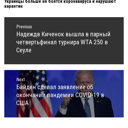
Украинцы больше не боятся коронавируса и нарушают
карантин
Навигация
по
Previous
записям
Надеждв Киченок вышла в парный
Previous
post:
четвертьфинал турнира WTA 250 в
Сеуле
Next
Байден сделал заявление об
Next
post:
окончании пандемии COVID-19 в
США