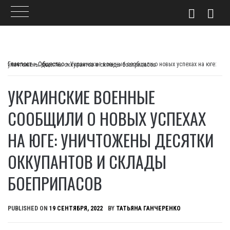
Skip
to
Главпост
>
Общество
>
Украинские военные сообщили о новых успехах на юге: уничтожены десятки оккупантов и склады боеприпасов
content
УКРАИНСКИЕ ВОЕННЫЕ
СООБЩИЛИ О НОВЫХ УСПЕХАХ
НА ЮГЕ: УНИЧТОЖЕНЫ ДЕСЯТКИ
ОККУПАНТОВ И СКЛАДЫ
БОЕПРИПАСОВ
PUBLISHED ON
19 СЕНТЯБРЯ, 2022
BY
ТАТЬЯНА ГАНЧЕРЕНКО