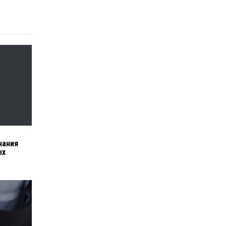
й
нания
ых