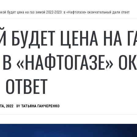
акой будет цена на газ зимой 2022-2023: в «Нафтогазе» окончательный дали ответ
Й БУДЕТ ЦЕНА НА Г
: В «НАФТОГАЗЕ» 
 ОТВЕТ
ТА, 2022
BY
ТАТЬЯНА ГАНЧЕРЕНКО