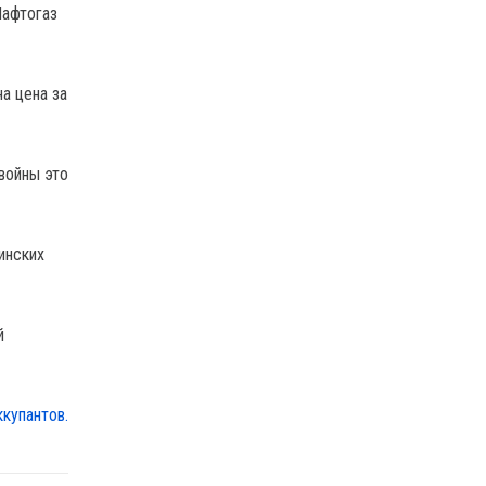
афтогаз
а цена за
войны это
инских
й
купантов.