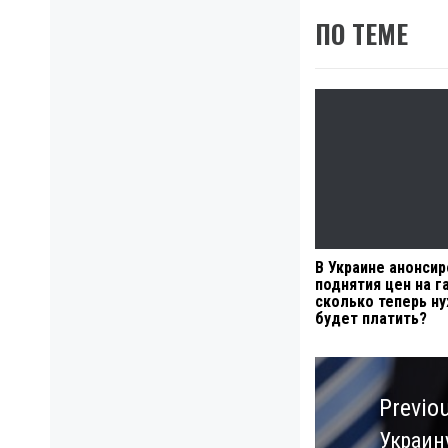
ПО ТЕМЕ
В Украине анонси
поднятия цен на га
сколько теперь н
будет платить?
Навигация
по
Previo
записям
Украин
Previo