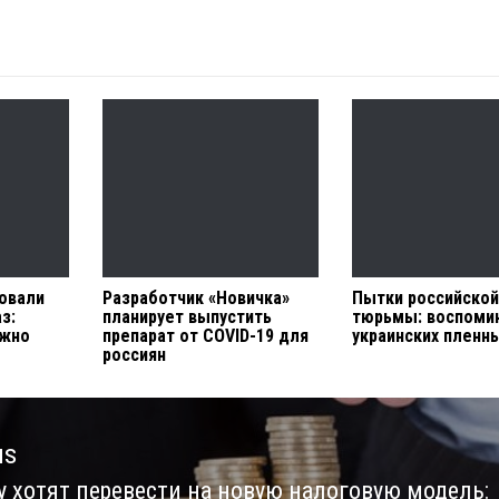
ровали
Разработчик «Новичка»
Пытки российско
з:
планирует выпустить
тюрьмы: воспоми
ужно
препарат от COVID-19 для
украинских пленн
россиян
us
у хотят перевести на новую налоговую модель:
us