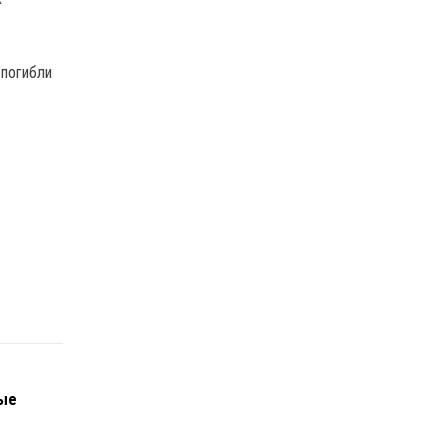
 погибли
Я
ные