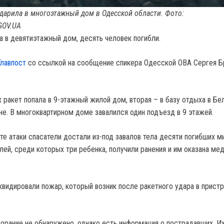
ударила в многоэтажный дом в Одесской области. Фото:
GOV.UA
а в девятиэтажный дом, десять человек погибли.
Главпост
со ссылкой на сообщение спикера Одесской ОВА Сергея Б
 ракет попала в 9-этажный жилой дом, вторая – в базу отдыха в Бе
е. В многоквартирном доме завалился один подъезд в 9 этажей.
е атаки спасатели достали из-под завалов тела десяти погибших м
лей, среди которых три ребенка, получили ранения и им оказана ме
видировали пожар, который возник после ракетного удара в прист
горание не обнаружено, однако есть информация о пострадавших. И