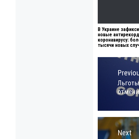
В Украине зафикс
новые антирекор
коронавирусу: бол
тысячи новых слу
Навигация
по
Previo
записям
Льготы
Previo
отмени
post:
Next