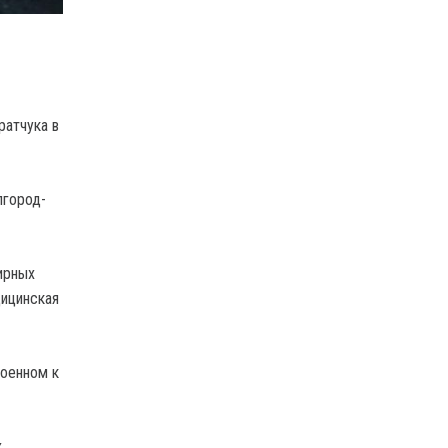
ратчука в
лгород-
ирных
дицинская
роенном к
х