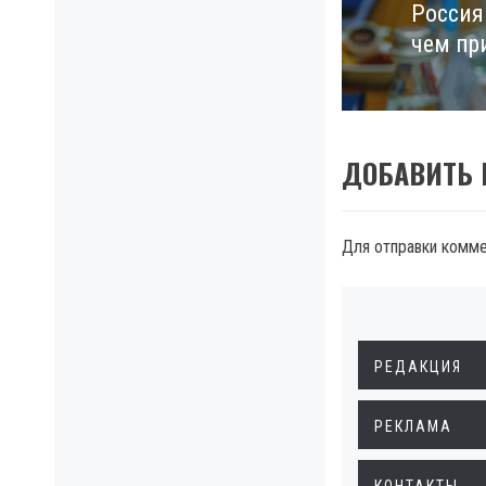
Россия
Next
чем пр
post:
ДОБАВИТЬ
Для отправки комм
РЕДАКЦИЯ
РЕКЛАМА
КОНТАКТЫ