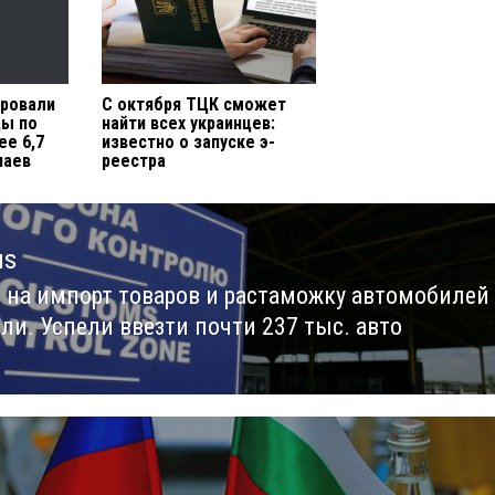
ировали
С октября ТЦК сможет
ды по
найти всех украинцев:
ее 6,7
известно о запуске э-
чаев
реестра
us
 на импорт товаров и растаможку автомобилей
us
ли. Успели ввезти почти 237 тыс. авто