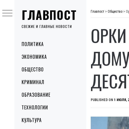
Skip
ГЛАВПОСТ
to
Главпост
>
Общество
>
О
content
ОРКИ
СВЕЖИЕ И ГЛАВНЫЕ НОВОСТИ
Primary
ПОЛИТИКА
Menu
ДОМУ
ЭКОНОМИКА
ОБЩЕСТВО
ДЕСЯ
КРИМИНАЛ
ОБРАЗОВАНИЕ
PUBLISHED ON
1 ИЮЛЯ, 
ТЕХНОЛОГИИ
КУЛЬТУРА