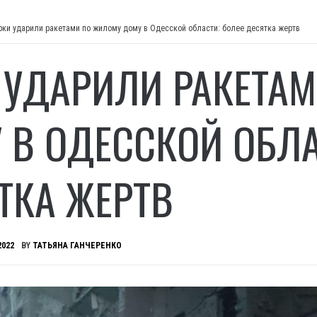
рки ударили ракетами по жилому дому в Одесской области: более десятка жертв
 УДАРИЛИ РАКЕТА
 В ОДЕССКОЙ ОБЛА
ТКА ЖЕРТВ
2022
BY
ТАТЬЯНА ГАНЧЕРЕНКО