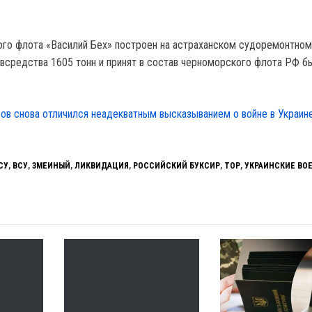
и
го флота «Василий Бех» построен на астраханском судоремонтном
средства 1605 тонн и принят в состав черноморского флота РФ б
ов снова отличился неадекватным высказыванием о войне в Украине
СУ
,
ВСУ
,
ЗМЕИНЫЙ
,
ЛИКВИДАЦИЯ
,
РОССИЙСКИЙ БУКСИР
,
ТОР
,
УКРАИНСКИЕ ВО