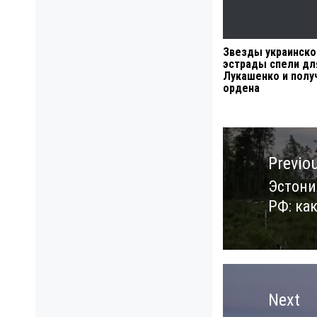
Звезды украинско
эстрады спели дл
Лукашенко и полу
ордена
Навигация
по
Previo
записям
Эстони
Previo
РФ: ка
post:
Next