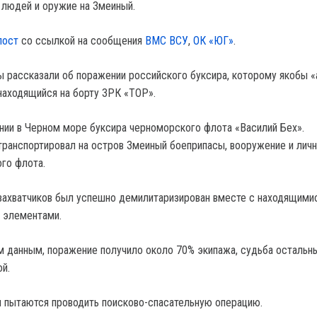
 людей и оружие на Змеиный.
пост
со ссылкой на сообщения
ВМС ВСУ
,
ОК «ЮГ»
.
ы рассказали об поражении российского буксира, которому якобы «
 находящийся на борту ЗРК «ТОР».
нии в Черном море буксира черноморского флота «Василий Бех».
 транспортировал на остров Змеиный боеприпасы, вооружение и лич
го флота.
захватчиков был успешно демилитаризирован вместе с находящими
 элементами.
 данным, поражение получило около 70% экипажа, судьба остальн
й.
 пытаются проводить поисково-спасательную операцию.