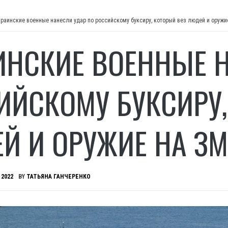
краинские военные нанесли удар по российскому буксиру, который вез людей и оруж
ИНСКИЕ ВОЕННЫЕ 
ИЙСКОМУ БУКСИРУ,
Й И ОРУЖИЕ НА З
 2022
BY
ТАТЬЯНА ГАНЧЕРЕНКО