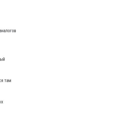
аналогов
ный
ся там
ых