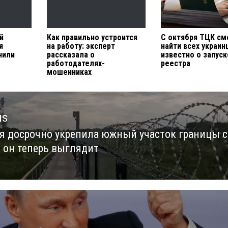
й
Как правильно устроится
С октября ТЦК с
я
на работу: эксперт
найти всех украин
чили
рассказала о
известно о запуск
работодателях-
реестра
мошенниках
us
я досрочно укрепила южный участок границы с
us
к он теперь выглядит