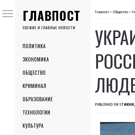
Skip
ГЛАВПОСТ
to
Главпост
>
Общество
>
У
content
УКРА
СВЕЖИЕ И ГЛАВНЫЕ НОВОСТИ
Primary
ПОЛИТИКА
Menu
РОСС
ЭКОНОМИКА
ОБЩЕСТВО
ЛЮДЕ
КРИМИНАЛ
ОБРАЗОВАНИЕ
PUBLISHED ON
17 ИЮНЯ,
ТЕХНОЛОГИИ
КУЛЬТУРА