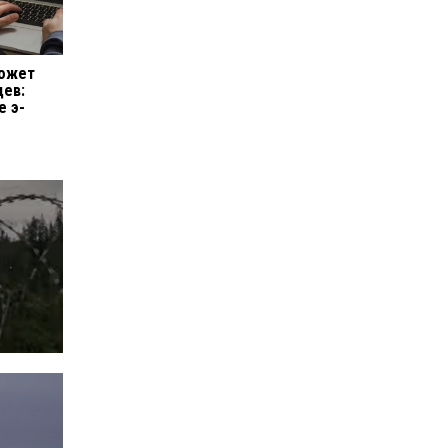
может
цев:
е э-