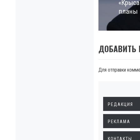
«Крыса 
Next
планы 
post:
ДОБАВИТЬ
Для отправки комм
РЕДАКЦИЯ
РЕКЛАМА
КОНТАКТЫ