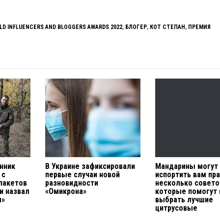
LD INFLUENCERS AND BLOGGERS AWARDS 2022
,
БЛОГЕР
,
КОТ СТЕПАН
,
ПРЕМИЯ
нник
В Украине зафиксировали
Мандарины могут
 с
первые случаи новой
испортить вам пра
пакетов
разновидности
несколько совето
и назвал
«Омикрона»
которые помогут
м»
выбрать лучшие
цитрусовые