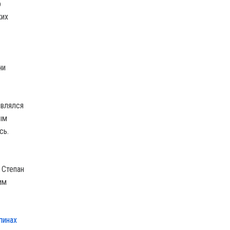
р
ких
ни
являлся
ым
сь.
 Степан
им
пинах