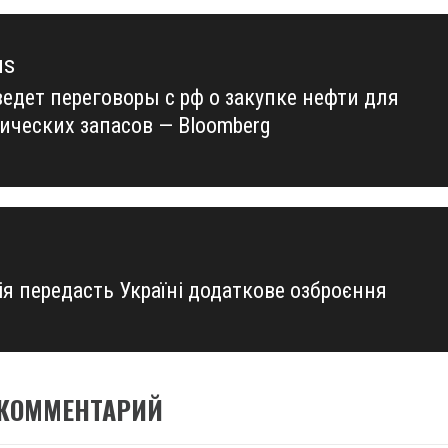
us
ведет переговоры с рф о закупке нефти для
us
гических запасов — Bloomberg
ія передасть Україні додаткове озброєння
 КОММЕНТАРИЙ