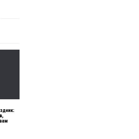
здник:
в,
 вам