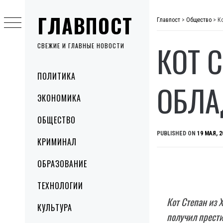
Skip
ГЛАВПОСТ
to
Главпост
>
Общество
>
К
content
КОТ 
СВЕЖИЕ И ГЛАВНЫЕ НОВОСТИ
Primary
ПОЛИТИКА
Menu
ОБЛА
ЭКОНОМИКА
ОБЩЕСТВО
PUBLISHED ON
19 МАЯ, 2
КРИМИНАЛ
ОБРАЗОВАНИЕ
ТЕХНОЛОГИИ
Кот Степан из Х
КУЛЬТУРА
получил прести