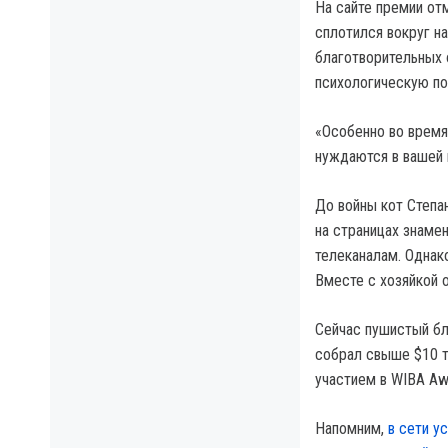
На сайте премии от
сплотился вокруг н
благотворительных 
психологическую п
«Особенно во время
нуждаются в вашей 
До войны кот Степа
на страницах знаме
телеканалам. Однако
Вместе с хозяйкой 
Сейчас пушистый бло
собрал свыше $10 т
участием в WIBA Aw
Напомним,
в сети у