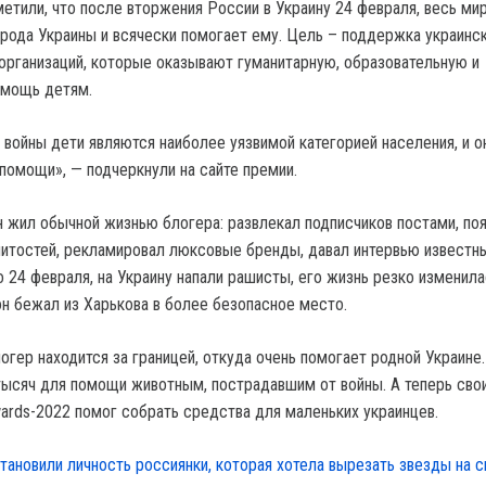
метили, что после вторжения России в Украину 24 февраля, весь ми
арода Украины и всячески помогает ему. Цель – поддержка украинс
организаций, которые оказывают гуманитарную, образовательную и
омощь детям.
 войны дети являются наиболее уязвимой категорией населения, и о
помощи», — подчеркнули на сайте премии.
н жил обычной жизнью блогера: развлекал подписчиков постами, по
нитостей, рекламировал люксовые бренды, давал интервью известн
 24 февраля, на Украину напали рашисты, его жизнь резко изменила
он бежал из Харькова в более безопасное место.
гер находится за границей, откуда очень помогает родной Украине.
ысяч для помощи животным, пострадавшим от войны. А теперь сво
ards-2022 помог собрать средства для маленьких украинцев.
становили личность россиянки, которая хотела вырезать звезды на с