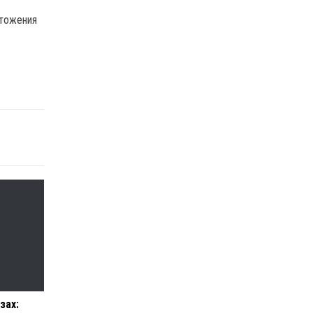
чтожения
зах: