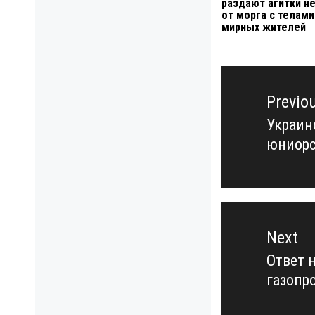
раздают агитки н
от морга с телами
мирных жителей
Навигация
по
Previo
записям
Украин
Previo
юниорс
post:
Next
Ответ 
Next
газопр
post: