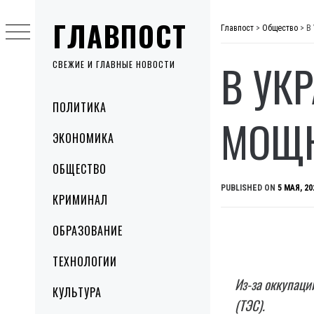
Skip
ГЛАВПОСТ
to
Главпост
>
Общество
>
В
content
В УК
СВЕЖИЕ И ГЛАВНЫЕ НОВОСТИ
Primary
ПОЛИТИКА
Menu
МОЩН
ЭКОНОМИКА
ОБЩЕСТВО
PUBLISHED ON
5 МАЯ, 20
КРИМИНАЛ
ОБРАЗОВАНИЕ
ТЕХНОЛОГИИ
Из-за оккупаци
КУЛЬТУРА
(ТЭС).