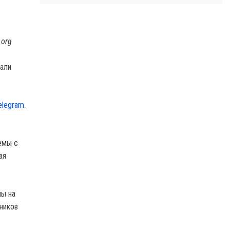
.org
тали
elegram
.
емы с
ая
ны на
ников