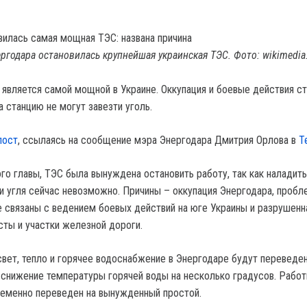
ергодара остановилась крупнейшая украинская ТЭС. Фото: wikimedia
 является самой мощной в Украине. Оккупация и боевые действия с
на станцию не могут завезти уголь.
пост
, ссылаясь на сообщение мэра Энергодара Дмитрия Орлова в
T
го главы, ТЭС была вынуждена остановить работу, так как наладить
и угля сейчас невозможно. Причины – оккупация Энергодара, пробл
е связаны с ведением боевых действий на юге Украины и разрушенн
сты и участки железной дороги.
 свет, тепло и горячее водоснабжение в Энергодаре будут переведе
снижение температуры горячей воды на несколько градусов. Работ
ременно переведен на вынужденный простой.