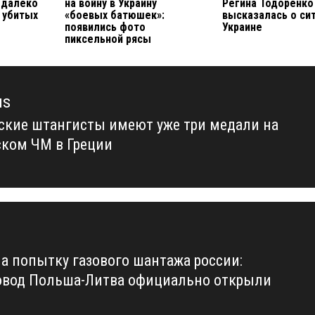
едалеко
на войну в Украину
Регина Тодоренко
 убитых
«боевых батюшек»:
высказалась о си
появились фото
Украине
пиксельной рясы
us
ские штангисты имеют уже три медали на
us
ком ЧМ в Греции
на попытку газового шантажа россии:
овод Польша-Литва официально открыли