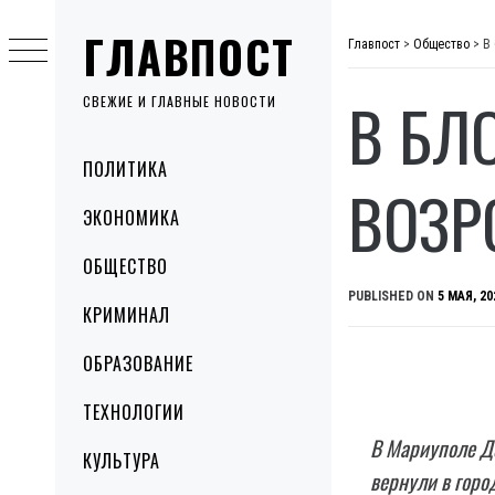
Skip
ГЛАВПОСТ
to
Главпост
>
Общество
>
В
content
В БЛ
СВЕЖИЕ И ГЛАВНЫЕ НОВОСТИ
Primary
ПОЛИТИКА
Menu
ВОЗР
ЭКОНОМИКА
ОБЩЕСТВО
PUBLISHED ON
5 МАЯ, 20
КРИМИНАЛ
ОБРАЗОВАНИЕ
ТЕХНОЛОГИИ
В Мариуполе До
КУЛЬТУРА
вернули в горо