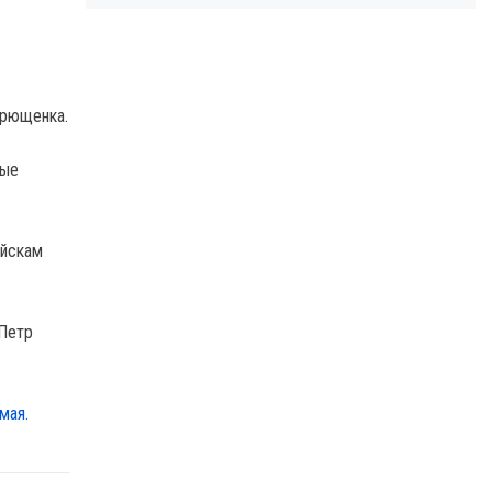
дрющенка.
ные
ойскам
 Петр
мая.