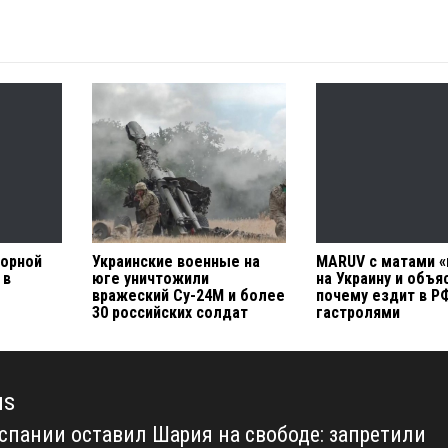
торной
Украинские военные на
MARUV с матами «
 в
юге уничтожили
на Украину и объя
вражеский Су-24М и более
почему ездит в Р
30 российских солдат
гастролями
us
Испании оставил Шария на свободе: запретили
us