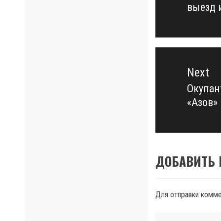
выезд 
post:
Next
Окупант
Next
«Азов»
post:
ДОБАВИТЬ
Для отправки комм