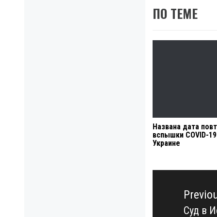
ПО ТЕМЕ
Названа дата пов
вспышки COVID-19
Украине
Навигация
по
Previo
записям
Суд в 
Previo