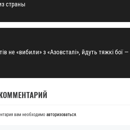
из страны
ів не «вибили» з «Азовсталі», йдуть тяжкі бої —
 КОММЕНТАРИЙ
ентария вам необходимо
авторизоваться
.