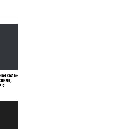
наехала»
снила,
Ф с