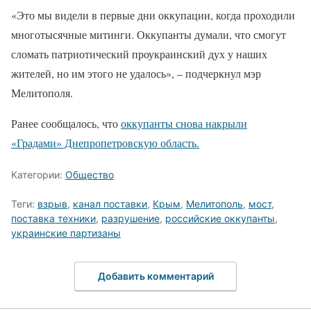
«Это мы видели в первые дни оккупации, когда проходили
многотысячные митинги. Оккупанты думали, что смогут
сломать патриотический проукраинский дух у наших
жителей, но им этого не удалось», – подчеркнул мэр
Мелитополя.
Ранее сообщалось, что
оккупанты снова накрыли
«Градами» Днепропетровскую область.
Категории:
Общество
Теги:
взрыв
,
канал поставки
,
Крым
,
Мелитополь
,
мост
,
поставка техники
,
разрушение
,
российские оккупанты
,
украинские партизаны
Добавить комментарий