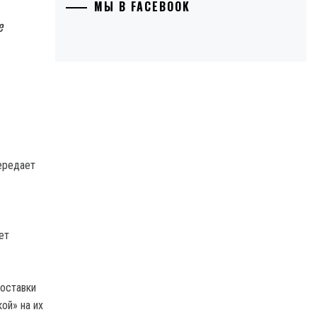
МЫ В FACEBOOK
е
ередает
ет
поставки
ой» на их