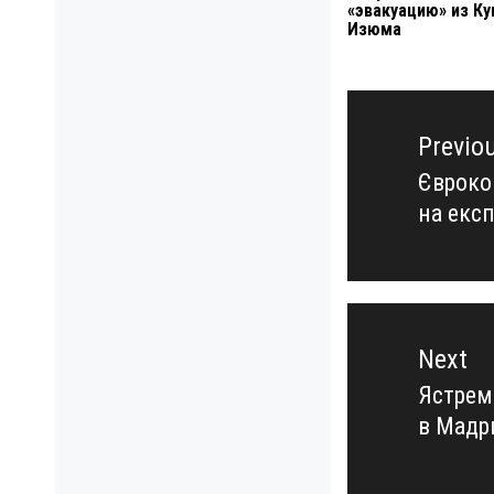
«эвакуацию» из Ку
Изюма
Навигация
по
Previo
записям
Євроком
Previo
на експ
post:
Next
Ястрем
Next
в Мадр
post: