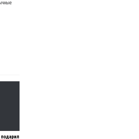
бычные
 подарил