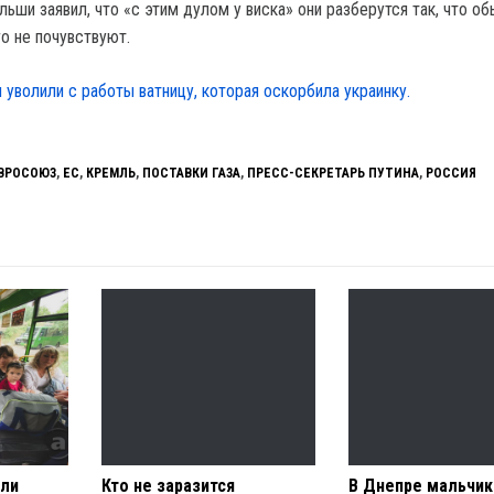
ьши заявил, что «с этим дулом у виска» они разберутся так, что о
о не почувствуют.
 уволили с работы ватницу, которая оскорбила украинку.
ВРОСОЮЗ
,
ЕС
,
КРЕМЛЬ
,
ПОСТАВКИ ГАЗА
,
ПРЕСС-СЕКРЕТАРЬ ПУТИНА
,
РОССИЯ
или
Кто не заразится
В Днепре мальчик