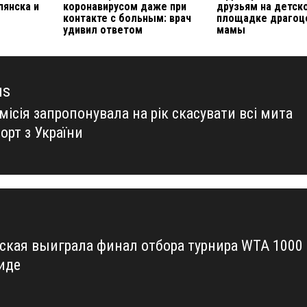
пянска и
коронавирусом даже при
друзьям на детск
контакте с больным: врач
площадке драгоц
удивил ответом
мамы
us
ісія запропонувала на рік скасувати всі мита
us
орт з України
ская выиграла финал отбора турнира WTA 1000
иде