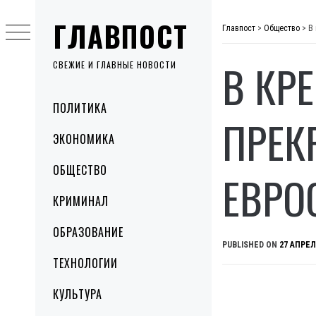
Skip
ГЛАВПОСТ
to
Главпост
>
Общество
>
В
content
В КР
СВЕЖИЕ И ГЛАВНЫЕ НОВОСТИ
Primary
ПОЛИТИКА
Menu
ПРЕК
ЭКОНОМИКА
ОБЩЕСТВО
ЕВРО
КРИМИНАЛ
ОБРАЗОВАНИЕ
PUBLISHED ON
27 АПРЕЛ
ТЕХНОЛОГИИ
КУЛЬТУРА