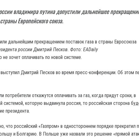
россии владимира путина допустили дальнейшее прекращени
в страны Европейского союза.
езидента россии Дмитрий Песков. Фото: EADaily
то не хочет оплачивать по новой системе.
 выступил Дмитрий Песков во время пресс-конференции. Об этом п
ли потребители откажутся оплачивать за газ, когда придут сроки, в
ой системой, которую выдвинула россия, то российская сторона буд
ие президента.
но, что российский «Газпром» в одностороннем порядке прекратил 
Польшу и Болгарию. В Польше уже назвали это решение «прямой атак