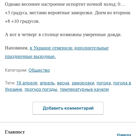
Однако весеннее настроение испортит ночной холод: 0…
+3 градуса, местами вероятные заморозки. Днем во вторник
+8 +10 градусов.
А вот в четверг в столице возможны умеренные дожди.
Напомним,
в Украине отменили дополнительные
праздничные выходные.
Категории:
Общество
Теги:
19 апреля
,
апрель
,
весна
,
заморозки
,
погода
,
погода в
Украине
,
прогноз погоды
,
температурные качели
Добавить комментарий
Главпост
Наверх