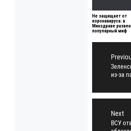
Не защищает от
коронавируса: в
Минздраве развен
популярный миф
Навигация
по
Previo
записям
Зеленс
Previo
из-за 
post:
Next
ВСУ от
Next