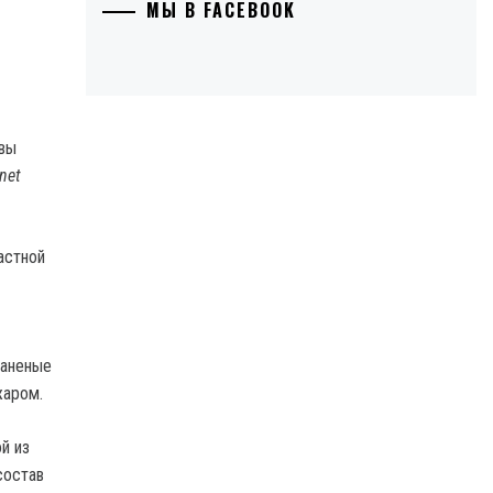
МЫ В FACEBOOK
net
астной
Раненые
жаром.
й из
состав