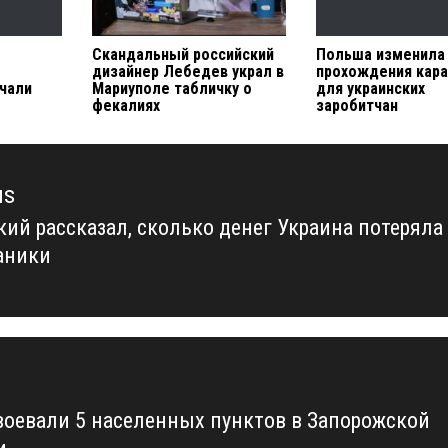
Скандальный российский
Польша изменила
дизайнер Лебедев украл в
прохождения кара
чали
Мариуполе табличку о
для украинских
фекалиях
заробитчан
us
кий рассказал, сколько денег Украина потеряла
us
паники
воевали 5 населенных пунктов в Запорожской